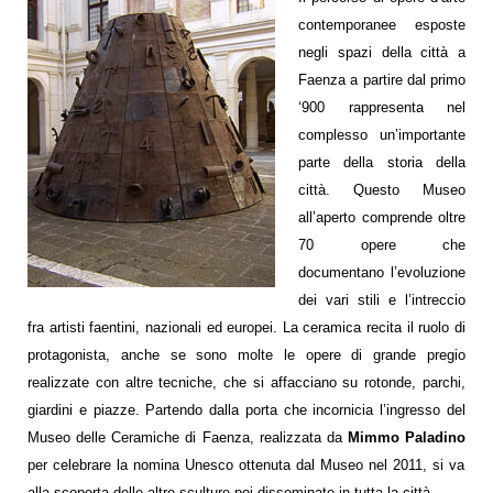
contemporanee esposte
negli spazi della città a
Faenza a partire dal primo
‘900 rappresenta nel
complesso un’importante
parte della storia della
città. Questo Museo
all’aperto comprende oltre
70 opere che
documentano l’evoluzione
dei vari stili e l’intreccio
fra artisti faentini, nazionali ed europei. La ceramica recita il ruolo di
protagonista, anche se sono molte le opere di grande pregio
realizzate con altre tecniche, che si affacciano su rotonde, parchi,
giardini e piazze. Partendo dalla porta che incornicia l’ingresso del
Museo delle Ceramiche di Faenza, realizzata da
Mimmo Paladino
per celebrare la nomina Unesco ottenuta dal Museo nel 2011, si va
alla scoperta delle altre sculture poi disseminate in tutta la città.