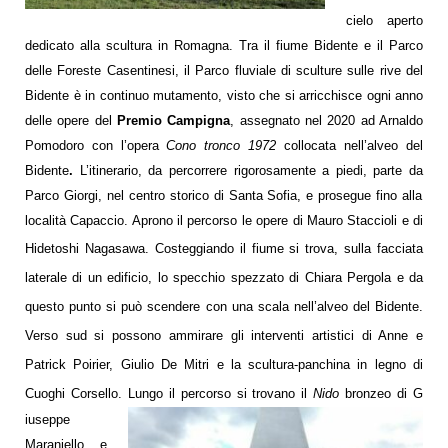
cielo aperto
dedicato alla scultura in Romagna.
Tra il fiume Bidente e il Parco
delle Foreste Casentinesi, il Parco fluviale di sculture sulle rive del
Bidente è in continuo mutamento, visto che si arricchisce ogni anno
delle opere del
Premio Campigna
, assegnato nel 2020 ad Arnaldo
Pomodoro con l’opera
Cono tronco 1972
collocata nell’alveo del
Bidente
.
L’itinerario,
da percorrere rigorosamente a piedi,
parte da
Parco Giorgi
,
nel centro storico di Santa Sofia
, e prosegue
fino alla
località Capaccio
. Aprono il percorso le opere di Mauro Staccioli e
di
Hidetoshi Nagasawa
. Costeggiando il fiume si trova, sulla facciata
laterale di un edificio, lo specchio spezzato di Chiara Pergola e da
questo punto si può scendere con una scala nell’alveo del Bidente.
Verso sud si possono ammirare gli interventi artistici di Anne e
Patrick Poirier, Giulio De Mitri
e la scultura-panc
hina in legno di
Cuoghi Corsello.
Lungo il percorso si trovano il
Nido
bronzeo di G
iuseppe
Maraniello e