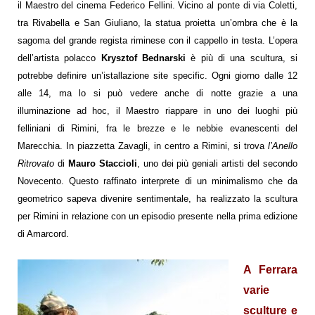
il Maestro del cinema Federico Fellini. Vicino al
ponte di via Coletti,
tra Rivabella e San Giuliano,
la
statua proietta un’ombra che è la
sagoma del grande regista riminese
con il cappello in testa. L’opera
dell’artista polacco
Krysztof Bednarski
è più di una scultura, si
potrebbe definire un’istallazione site specific. Ogni giorno dalle 12
alle 14, ma lo si può vedere anche di notte grazie a una
illuminazione ad hoc, il Maestro riappare in uno dei luoghi più
felliniani di Rimini, fra le brezze e le nebbie evanescenti del
Marecchia.
In piazzetta Zavagli, in centro a Rimini, si trova
l’Anello
Ritrovato
di
Mauro Staccioli
, uno dei più geniali artisti del secondo
Novecento. Questo raffinato interprete di un minimalismo che da
geometrico sapeva divenire sentimentale, ha realizzato la scultura
per Rimini in relazione con un episodio presente nella prima edizione
di Amarcord.
A Ferrara
varie
sculture e