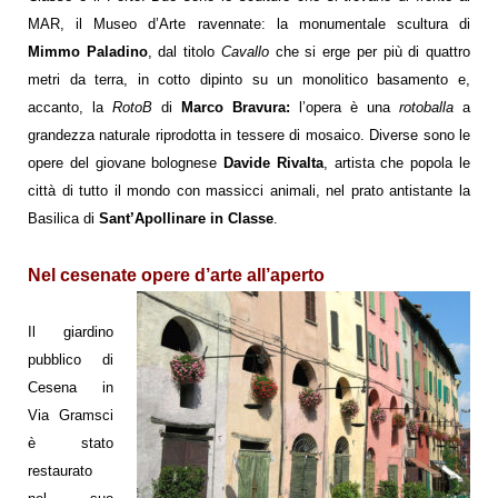
MAR, il
Museo d’Arte ravennate
:
la monumentale scultura
di
Mimmo Paladino
, dal titolo
Cavallo
che si erge per più di quattro
metri da terra, in cotto dipinto su un monolitico basamento e,
accanto, la
RotoB
di
Marco Bravura:
l
’opera è una
rotoballa
a
grandezza naturale riprodotta in tessere di mosaico.
Diverse sono le
opere del giovane bolognese
Davide Rivalta
, artista che popola le
città di tutto il mondo con massicci animali
, nel prato antistante la
Basilica di
Sant’Apollinare in Classe
.
Nel cesenate opere d’arte all’aperto
Il giardino
pubblico di
Cesena in
Via Gramsci
è stato
restaurato