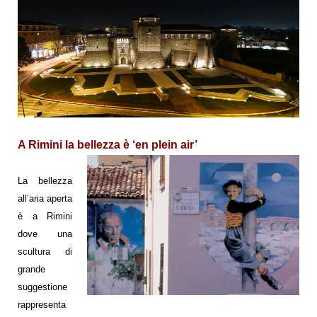
A Rimini la bellezza è ‘en plein air’
La bellezza
all’aria aperta
è a Rimini
dove una
scultura di
grande
suggestione
rappresenta