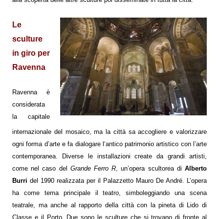
Le
sculture
in giro per
Ravenna
Ravenna è
considerata
la capitale
internazionale del mosaico, ma la città sa accogliere e valorizzare
ogni forma d’arte e fa dialogare l‘antico patrimonio artistico con l’arte
contemporanea. Diverse le installazioni create da grandi artisti,
come nel caso del
Grande Ferro R
,
un’opera scultorea di
Alberto
Burri
del 1990
realizzata per il Palazzetto
Mauro
De André. L’opera
ha come tema principale il teatro, simboleggiando una scena
teatrale, ma
anche al rapporto della città con la pineta di Lido di
Classe e il Porto.
Due sono le sculture che si trovano di fronte al