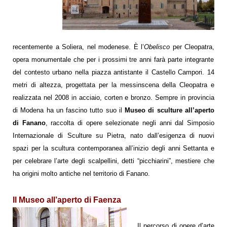
recentemente a Soliera, nel modenese. È
l’
Obelisco
per Cleopatra,
opera monumentale che per i prossimi tre anni farà parte integrante
del contesto urbano nella piazza
antistante il Castello Campori. 14
metri di altezza, progettata per la messinscena della Cleopatra e
realizzata nel 2008 in acciaio, corten e bronzo.
Sempre in provincia
di Modena ha un fascino tutto suo il
Museo di sculture all’aperto
di Fanano
, raccolta di opere selezionate negli anni dal Simposio
Internazionale di Sculture su Pietra, nato dall’esigenza di nuovi
spazi per la scultura contemporanea all’inizio degli anni Settanta e
per celebrare l’arte degli scalpellini, detti “picchiarini”, mestiere che
ha origini molto antiche nel territorio di Fanano.
Il Museo all’aperto di Faenza
Il percorso di opere d’arte