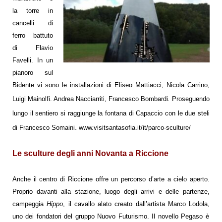
la torre in
cancelli di
ferro battuto
di Flavio
Favelli. In un
pianoro sul
Bidente vi sono le installazioni di Eliseo Mattiacci, Nicola Carrino,
Luigi Mainolfi.
Andrea Nacciarriti,
Francesco Bombardi
.
Proseguendo
lungo il sentiero si raggiunge la fontana di Capaccio con le due steli
.
di Francesco Somaini
www.visitsantasofia.it/it/parco-sculture/
Le sculture degli anni Novanta a Riccione
Anche il centro di Riccione offre un percorso d’arte a cielo aperto.
Proprio davanti alla stazione, luogo degli arrivi e delle partenze,
campeggia
Hippo
, il cavallo alato creato dall’artista
Marco Lodola,
uno dei
fondatori del gruppo Nuovo Futurismo. Il novello Pegaso è