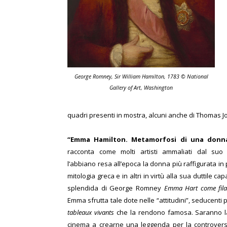
George Romney, Sir William Hamilton, 1783 © National
Gallery of Art, Washington
quadri presenti in mostra, alcuni anche di Thomas J
“Emma Hamilton. Metamorfosi di una donna
racconta come molti artisti ammaliati dal suo
l’abbiano resa all’epoca la donna più raffigurata in
mitologia greca e in altri in virtù alla sua duttile ca
splendida di George Romney
Emma Hart come filat
Emma sfrutta tale dote nelle “attitudini”, seducenti
tableaux vivants
che la rendono famosa. Saranno la 
cinema a crearne una leggenda per la controvers