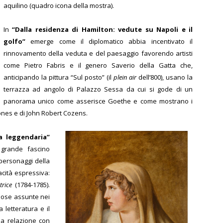
aquilino (quadro icona della mostra).
In
“Dalla residenza di Hamilton: vedute su Napoli e il
golfo”
emerge come il diplomatico abbia incentivato il
rinnovamento della veduta e del paesaggio favorendo artisti
come Pietro Fabris e il genero Saverio della Gatta che,
anticipando la pittura “Sul posto” (il
plein air
dell’800), usano la
terrazza ad angolo di Palazzo Sessa da cui si gode di un
panorama unico come asserisce Goethe e come mostrano i
ones e di John Robert Cozens.
 leggendaria”
 grande fascino
 personaggi della
pacità espressiva:
rice
(1784-1785).
 pose assunte nei
letteratura e il
a relazione con