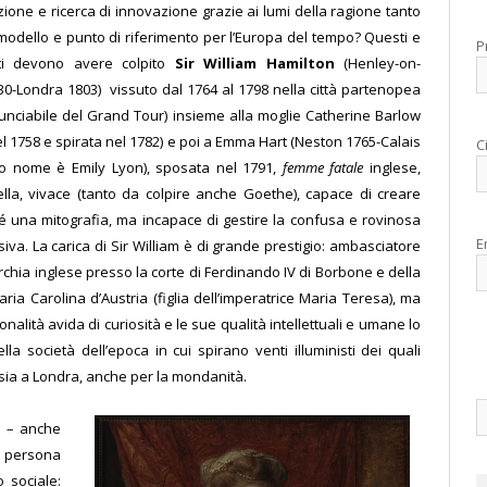
izione e ricerca di innovazione grazie ai lumi della ragione tanto
odello e punto di riferimento per l’Europa del tempo? Questi e
P
tti devono avere colpito
Sir William Hamilton
(Henley-on-
-Londra 1803) vissuto dal 1764 al 1798 nella città partenopea
nunciabile del Grand Tour) insieme alla moglie Catherine Barlow
l 1758 e spirata nel 1782) e poi a Emma Hart (Neston 1765-Calais
C
ero nome è Emily Lyon), sposata nel 1791,
femme fatale
inglese,
lla, vivace (tanto da colpire anche Goethe), capace di creare
é una mitografia, ma incapace di gestire la confusa e rovinosa
E
siva. La carica di Sir William è di grande prestigio: ambasciatore
chia inglese presso la corte di Ferdinando IV di Borbone e della
ria Carolina d’Austria (figlia dell’imperatrice Maria Teresa), ma
nalità avida di curiosità e le sue qualità intellettuali e umane lo
a società dell’epoca in cui spirano venti illuministi dei quali
, sia a Londra, anche per la mondanità.
o – anche
a persona
o sociale: