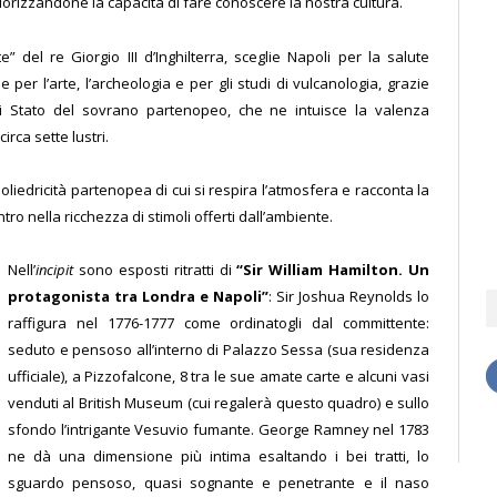
orizzandone la capacità di fare conoscere la nostra cultura.
te” del re Giorgio III d’Inghilterra, sceglie Napoli per la salute
per l’arte, l’archeologia e per gli studi di vulcanologia, grazie
i Stato del sovrano partenopeo, che ne intuisce la valenza
irca sette lustri.
poliedricità partenopea di cui si respira l’atmosfera e racconta la
tro nella ricchezza di stimoli offerti dall’ambiente.
Nell’
incipit
sono esposti ritratti di
“Sir William Hamilton. Un
protagonista tra Londra e Napoli”
: Sir Joshua Reynolds lo
raffigura nel 1776-1777 come ordinatogli dal committente:
seduto e pensoso all’interno di Palazzo Sessa (sua residenza
ufficiale), a Pizzofalcone, 8 tra le sue amate carte e alcuni vasi
venduti al British Museum (cui regalerà questo quadro) e sullo
sfondo l’intrigante Vesuvio fumante. George Ramney nel 1783
ne dà una dimensione più intima esaltando i bei tratti, lo
sguardo pensoso, quasi sognante e penetrante e il naso