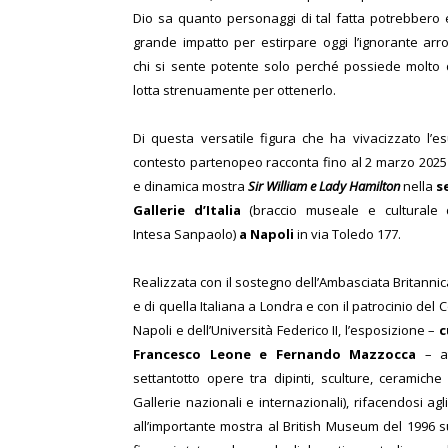
Dio sa quanto personaggi di tal fatta potrebbero 
grande impatto per estirpare oggi l’ignorante arr
chi si sente potente solo perché possiede molto
lotta strenuamente per ottenerlo.
Di questa versatile figura che ha vivacizzato l’e
contesto partenopeo racconta fino al 2 marzo 2025 
e dinamica mostra
Sir William e Lady Hamilton
nella
s
Gallerie d’Italia
(braccio museale e culturale 
Intesa Sanpaolo)
a Napoli
in via Toledo 177.
Realizzata con il sostegno dell’Ambasciata Britann
e di quella Italiana a Londra e con il patrocinio del
Napoli e dell’Università Federico II, l’esposizione –
c
Francesco
Leone e Fernando Mazzocca
– at
settantotto opere tra dipinti, sculture, ceramich
Gallerie nazionali e internazionali), rifacendosi ag
all’importante mostra al British Museum del 1996 su 