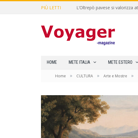
PIÙ LETTI
L’Oltrepò pavese si valorizza at
HOME
METE ITALIA
METE ESTERO
»
»
»
Home
CULTURA
Arte e Mostre