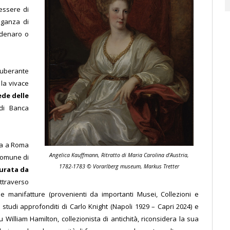
essere di
oganza di
 denaro o
suberante
la vivace
ede delle
di Banca
ica a Roma
Angelica Kauffmann, Ritratto di Maria Carolina d’Austria,
 Comune di
1782-1783 © Vorarlberg museum, Markus Tretter
urata da
traverso
e e manifatture (provenienti da importanti Musei, Collezioni e
li studi approfonditi di Carlo Knight (Napoli 1929 – Capri 2024) e
William Hamilton, collezionista di antichità, riconsidera la sua