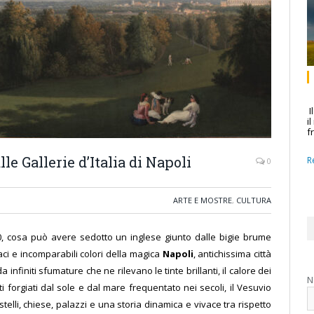
I
i
f
e Gallerie d’Italia di Napoli
R
0
ARTE E MOSTRE
,
CULTURA
0, cosa può avere sedotto un inglese giunto dalle bigie brume
vaci e incomparabili colori della magica
Napoli
, antichissima città
 infiniti sfumature che ne rilevano le tinte brillanti, il calore dei
N
ti forgiati dal sole e dal mare frequentato nei secoli, il Vesuvio
stelli, chiese, palazzi e una storia dinamica e vivace tra rispetto