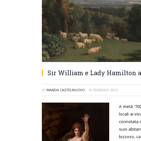
Sir William e Lady Hamilton all
DI
WANDA CASTELNUOVO
-
18 FEBBRAIO 2025
A metà ‘70
locali ai vi
connotata da
suoi abitan
bizzoso, ca