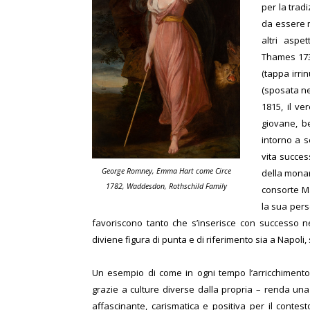
per la trad
da essere m
altri aspe
Thames 1730
(tappa irri
(sposata ne
1815, il v
giovane, be
intorno a s
vita succes
George Romney, Emma Hart come Circe
della monar
1782, Waddesdon, Rothschild Family
consorte Ma
la sua perso
favoriscono tanto che s’inserisce con successo nell
diviene figura di punta e di riferimento sia a Napoli
Un esempio di come in ogni tempo l’arricchiment
grazie a culture diverse dalla propria – renda un
affascinante, carismatica e positiva per il contest