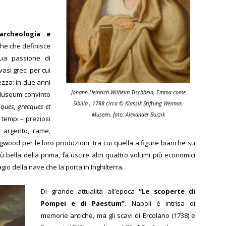
archeologia e
the che definisce
sua passione di
vasi greci per cui
zza: in due anni
Johann Heinrich Wilhelm Tischbein, Emma come
 Museum convinto
Sibilla , 1788 circa © Klassik Stiftung Weimar,
sques, grecques et
Museen, foto: Alexander Burzik
i i tempi – preziosi
n argento, rame,
wood per le loro produzioni, tra cui quella a figure bianche su
bella della prima, fa uscire altri quattro volumi più economici
io della nave che la porta in Inghilterra.
Di grande attualità all’epoca
“Le scoperte di
Pompei e di Paestum”
. Napoli è intrisa di
memorie antiche, ma gli scavi di Ercolano (1738) e