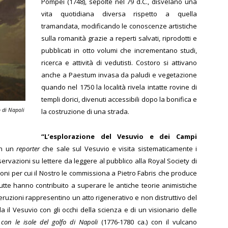
Pompei (1748), sepolte nel 79 d.C., disvelano una
vita quotidiana diversa rispetto a quella
tramandata, modificando le conoscenze artistiche
sulla romanità grazie a reperti salvati, riprodotti e
pubblicati in otto volumi che incrementano studi,
ricerca e attività di vedutisti. Costoro si attivano
anche a Paestum invasa da paludi e vegetazione
quando nel 1750 la località rivela intatte rovine di
templi dorici, divenuti accessibili dopo la bonifica e
o di Napoli
la costruzione di una strada.
“L’esplorazione del Vesuvio e dei Campi
in un
reporter
che sale sul Vesuvio e visita sistematicamente i
servazioni su lettere da leggere al pubblico alla Royal Society di
oni per cui il Nostro le commissiona a Pietro Fabris che produce
utte hanno contribuito a superare le antiche teorie animistiche
ruzioni rappresentino un atto rigenerativo e non distruttivo del
il Vesuvio con gli occhi della scienza e di un visionario delle
 con le isole del golfo di Napoli
(1776-1780 ca.) con il vulcano