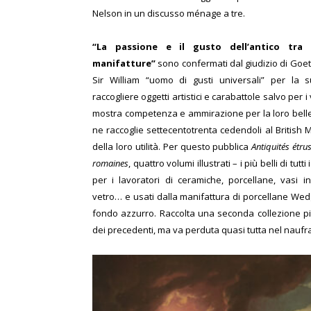
Nelson in un discusso ménage a tre.
“La passione e il gusto dell’antico tra 
manifatture”
sono confermati dal giudizio di Goe
Sir William “uomo di gusti universali” per la 
raccogliere oggetti artistici e carabattole salvo per i 
mostra competenza e ammirazione per la loro belle
ne raccoglie settecentotrenta cedendoli al British
della loro utilità. Per questo pubblica
Antiquités étru
romaines
, quattro volumi illustrati – i più belli di tutt
per i lavoratori di ceramiche, porcellane, vasi i
vetro… e usati dalla manifattura di porcellane Wedg
fondo azzurro. Raccolta una seconda collezione più 
dei precedenti, ma va perduta quasi tutta nel naufrag