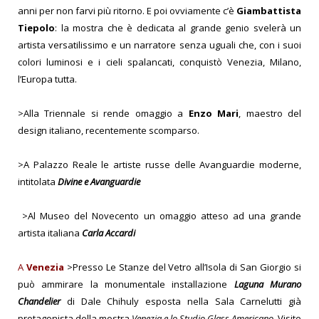
anni per non farvi più ritorno. E poi ovviamente c’è
Giambattista
Tiepolo
: la mostra che è dedicata al grande genio svelerà un
artista versatilissimo e un narratore senza uguali che, con i suoi
colori luminosi e i cieli spalancati, conquistò Venezia, Milano,
l’Europa tutta.
>Alla Triennale si rende omaggio a
Enzo Mari
, maestro del
design italiano, recentemente scomparso.
>A Palazzo Reale le artiste russe delle Avanguardie moderne,
intitolata
Divine e Avanguardie
>Al Museo del Novecento un omaggio atteso ad una grande
artista italiana
Carla Accardi
A
Venezia
>Presso Le Stanze del Vetro all’Isola di San Giorgio si
può ammirare la monumentale installazione
Laguna Murano
Chandelier
di Dale Chihuly esposta nella Sala Carnelutti già
protagonista della mostra
Venezia e lo Studio Glass Americano.
Visite