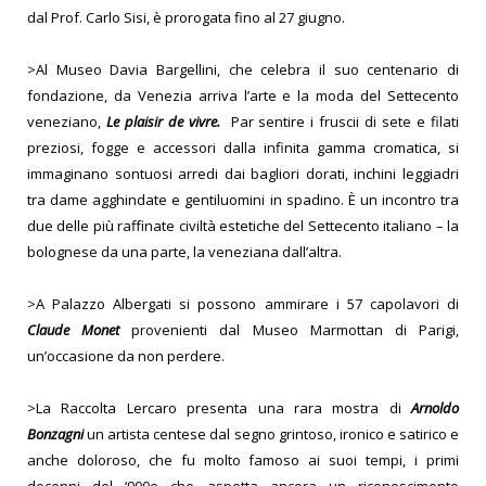
dal Prof. Carlo Sisi, è prorogata fino al 27 giugno.
>Al Museo Davia Bargellini, che celebra il suo centenario di
fondazione, da Venezia arriva l’arte e la moda del Settecento
veneziano,
Le plaisir de vivre.
Par sentire i fruscii di sete e filati
preziosi, fogge e accessori dalla infinita gamma cromatica, si
immaginano sontuosi arredi dai bagliori dorati, inchini leggiadri
tra dame agghindate e gentiluomini in spadino.
È un incontro tra
due delle più raffinate civiltà estetiche del Settecento italiano – la
bolognese da una parte, la veneziana dall’altra.
>A Palazzo Albergati si possono ammirare i 57 capolavori di
Claude Monet
provenienti dal Museo Marmottan di Parigi,
un’occasione da non perdere.
>La Raccolta Lercaro presenta una rara mostra di
Arnoldo
Bonzagni
un artista centese dal segno grintoso, ironico e satirico e
anche doloroso, che fu molto famoso ai suoi tempi, i primi