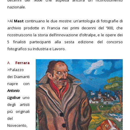
decenni del ‘900e che aspetta ancora un riconoscimento
nazionale.
>Al
Mast
continuano le due mostre: un’antologia di fotografie di
archivio prodotte in Francia nei primi decenni del ‘900, che
ricostruiscono la storia dell’innovazione d’oltralpe, e le opere dei
5 finalisti partecipanti alla sesta edizione del concorso
fotografico su Industria e Lavoro.
A
Ferrara
>Palazzo
dei Diamanti
riapre con
Antonio
Ligabue
uno
degli artisti
più originali
del
Novecento,