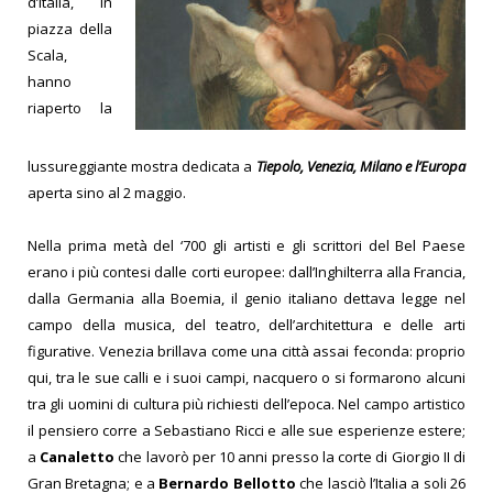
d’Italia, in
piazza della
Scala,
hanno
riaperto la
lussureggiante mostra dedicata a
Tiepolo, Venezia, Milano e l’Europa
aperta sino al 2 maggio.
Nella prima metà del ‘700 gli artisti e gli scrittori del Bel Paese
erano i più contesi dalle corti europee: dall’Inghilterra alla Francia,
dalla Germania alla Boemia, il genio italiano dettava legge nel
campo della musica, del teatro, dell’architettura e delle arti
figurative. Venezia brillava come una città assai feconda: proprio
qui, tra le sue calli e i suoi campi, nacquero o si formarono alcuni
tra gli uomini di cultura più richiesti dell’epoca. Nel campo artistico
il pensiero corre a Sebastiano Ricci e alle sue esperienze estere;
a
Canaletto
che lavorò per 10 anni presso la corte di Giorgio II di
Gran Bretagna; e a
Bernardo Bellotto
che lasciò l’Italia a soli 26