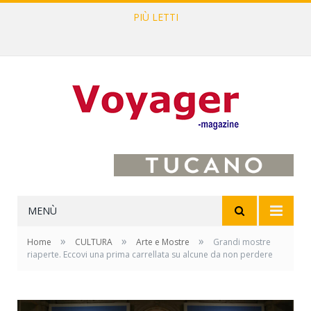
PIÙ LETTI
L’Oltrepò pavese si valorizza attraverso 15 percorsi enoturistici
MENÙ
»
»
»
Home
CULTURA
Arte e Mostre
Grandi mostre
riaperte. Eccovi una prima carrellata su alcune da non perdere