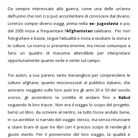
Da sempre interessato alla guerra, come una delle un’area
dell’uomo che non ci si può accontentare di conoscere dal divano,
Lorenzo compie diversi viaggi, prima nella
ex- Jugoslavia
e poi,
dal 2005 inizia a frequentare l’
Afghanistan
talebano.
Per non
fotografare e basta, segue l’attualità e inizia a studiare la storia e
le culture.
La ricerca si presenta enorme, ma riesce comunque a
farsi un quadro di massima attendibile
per interpretare
opportunamente quanto vede e sente sul campo.
Tre autori, a suo parere, tanto meravigliosi per comprendere le
culture afghane, quanto misconosciuti al pubblico italiano, che
avevano viaggiato sulle loro auto tra gli anni 30 e 50 del secolo
scorso, gli accendono la scintilla di andare fino a
Kabul
seguendo le loro tracce.
Non era il viaggio lo scopo del progetto,
bensì un libro, da scrivere al rientro, se tutto fosse andato bene,
in cui avrebbe sì narrato del viaggio stesso, ma senza rinunciare
a citare brani di quei tre libri con il preciso scopo di rendergli il
giusto merito. Per il pionierismo del loro viaggio, la qualità e