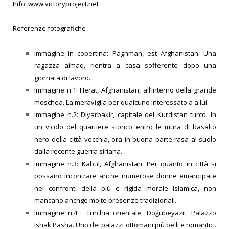
Info: www.victoryproject.net
Referenze fotografiche :
Immagine in copertina:
Paghman, est Afghanistan. Una
ragazza aimaq, rientra a casa sofferente
dopo una
giornata di lavoro.
Immagine n.1: Herat, Afghanistan, all’interno della grande
moschea. La meraviglia per qualcuno interessato a a lui.
Immagine n.2: Diyarbakir, capitale del Kurdistan turco. In
un vicolo del quartiere storico entro le mura di basalto
nero della città vecchia, ora in buona parte rasa al suolo
dalla recente guerra siriana.
Immagine n.3: Kabul, Afghanistan. Per quanto in città si
possano incontrare anche numerose donne emancipate
nei confronti della più e rigida morale islamica, non
mancano anchge molte presenze tradizionali.
Immagine n.4 : Turchia orientale, Doğubeyazıt, Palazzo
Ishak Pasha. Uno dei palazzi ottomani più belli e romantici.