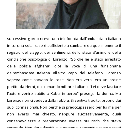
successivo giorno riceve una telefonata dall’ambasciata italiana
in cui una sola frase è sufficiente a cambiare da quel momento il
registro del viaggio, dei sentimenti, dello stato d’animo e della
condizione psicologica di Lorenzo.
“So che lei è stato arrestato
dalla polizia afghana” dice la voce di una funzionaria
dell’ambasciata italiana all’altro capo del telefono.
Lorenzo
sapeva come stavano le cose.
Non era vero, era un ordine
partito da Herat, dal comando militare italiano.
“Lei deve lasciare
l’auto e venire subito a Kabul in aereo” proseguì la donna.
Ma
Lorenzo non ci vedeva dalla rabbia. Si sentiva tradito, proprio dai
suoi connazionali
.
Non perché si preoccupassero per lui ma per
non avergli mai chiesto, neppure successivamente, quali
consapevolezze e preparazione avesse sui rischi che stava
correndo.
Non dare dignità alle persone, concepirle come oggetti