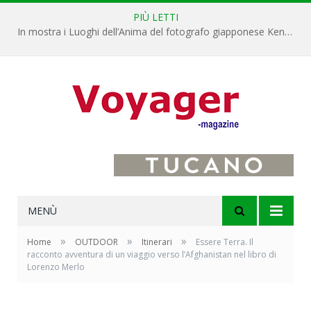
PIÙ LETTI
L’Oltrepò pavese si valorizza attraverso 15 percorsi enoturistici
MENÙ
»
»
»
Home
OUTDOOR
Itinerari
Essere Terra. Il
racconto avventura di un viaggio verso l’Afghanistan nel libro di
Lorenzo Merlo