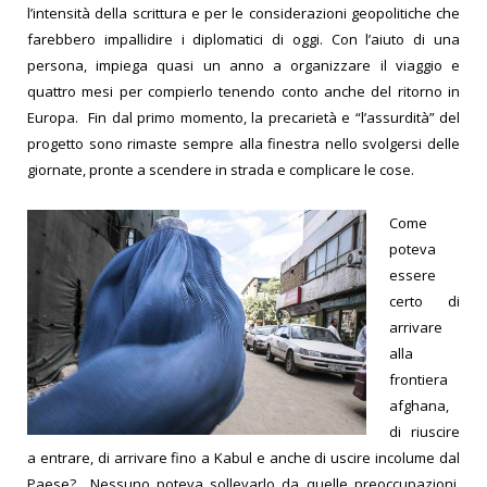
l’intensità della scrittura e per le considerazioni geopolitiche che
farebbero impallidire i diplomatici di oggi.
Con l’aiuto di una
persona, impiega quasi un anno a orga
nizzare il viaggio e
quattro mesi per compierlo tenendo conto anche del ritorno in
Europa.
Fin dal primo momento, la precarietà e “l’assurdità” del
progetto sono rimaste sempre alla finestra nello svolgersi delle
giornate, pronte a scendere in strada e complicare le cose.
Come
poteva
essere
certo di
arrivare
alla
frontiera
afghana,
di riuscire
a entrare, di arrivare fino a Kabul e anche di uscire incolume dal
Paese?
Nessuno poteva sollevarlo da quelle preoccupazioni.