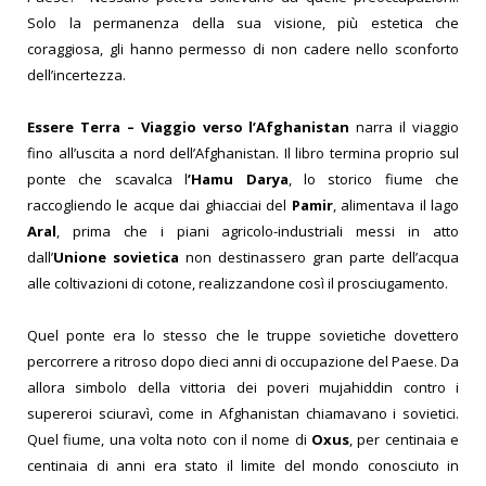
Solo la permanenza della sua visione, più estetica che
coraggiosa, gli hanno permesso di non cadere nello sconforto
dell’incertezza.
Essere Terra – Viaggio verso l’Afghanistan
narra il viaggio
fino all’uscita a nord dell’Afghanistan. Il libro termina proprio sul
ponte che scavalca l
’Hamu Darya
, lo storico fiume che
raccogliendo le acque dai ghiacciai del
Pamir
, alimentava il lago
Aral
, prima che i piani agricolo-industriali messi in atto
dall’
Unione sovietica
non destinassero gran parte
dell’acqua
alle coltivazioni di cotone, realizzandone così il prosciugamento.
Quel ponte era lo stesso che le truppe sovietiche dovettero
percorrere a ritroso dopo dieci anni di occupazione del Paese. Da
allora simbolo della vittoria dei poveri mujahiddin contro i
supereroi sciuravì, come in Afghanistan chiamavano i sovietici.
Quel fiume, una volta noto con il nome di
Oxus
, per centinaia e
centinaia di anni era stato il limite del mondo conosciuto in