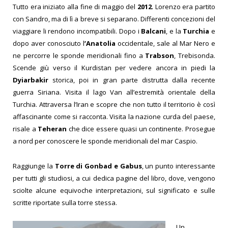
Tutto era iniziato alla fine di maggio del
2012
.
Lorenzo era partito
con Sandro, ma di lì a breve si separano. Differenti concezioni del
viaggiare li rendono incompatibili.
Dopo i
Balcani
, e la
Turchia
e
dopo aver conosciuto l
’Anatolia
occidentale, sale al Mar Nero e
ne percorre le sponde meridionali fino a
Trabson
, Trebisonda.
Scende giù verso il Kurdistan per vedere ancora in piedi la
Dyiarbakir
storica, poi in gran parte distrutta dalla recente
guerra Siriana. Visita il lago Van all’estremità orientale della
Turchia.
Attraversa l’Iran e scopre che non tutto il territorio è così
affascinante come si racconta.
Visita la nazione curda del paese,
risale a
Teheran
che dice essere quasi un continente.
Prosegue
a nord per conoscere le sponde meridionali del mar Caspio.
Raggiunge la
Torre di Gonbad e Gabus
, un punto interessante
per tutti gli studiosi, a cui dedica pagine del libro, dove, vengono
sciolte alcune equivoche interpretazioni, sul significato e sulle
scritte riportate sulla torre stessa.
Un