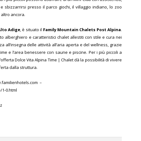
 sbizzarrirsi presso il parco giochi, il villaggio indiano, lo zoo
to altro ancora.
Alto Adige
, è situato il
Family Mountain Chalets Post Alpina
.
 alberghiero e caratteristici chalet allestiti con stile e cura nei
 all’insegna delle attività all’aria aperta e del wellness, grazie
ime e l’area benessere con saune e piscine. Per i più piccoli a
’offerta Dolce Vita Alpina Time | Chalet dà la possibilità di vivere
rta dalla struttura.
ww.familienhotels.com –
e/1-0.html
lz