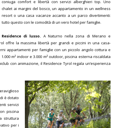
coniuga comfort e libertà con servizi alberghieri top. Uno
chalet ai margini del bosco, un appartamento in un wellness
resort o una casa vacanze accanto a un parco divertimenti:
tutto questo con le comodità di un vero hotel per famiglie.
Residence di lusso.
A Naturno nella zona di Merano e
rol offre la massima libertà per grandi e piccini in una casa-
rni appartamenti per famiglie con un piccolo angolo cottura e
di 1.000 m² indoor e 3.000 m² outdoor, piscina esterna riscaldata
niclub con animazione, il Residence Tyrol regala un’esperienza
eraviglioso
di è dotato
nti servizi
con piscina
a struttura
ativo per i