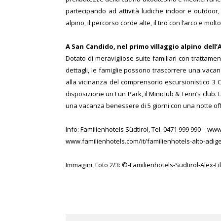
partecipando ad attività ludiche indoor e outdoor, e
alpino, il percorso corde alte, il tiro con l’arco e mol
A San Candido,
nel primo villaggio alpino dell’
Dotato di meravigliose suite familiari con trattamento
dettagli, le famiglie possono trascorrere una vacanza
alla vicinanza del comprensorio escursionistico 3 C
disposizione un Fun Park, il Miniclub & Tenn’s club. L
una vacanza benessere di 5 giorni con una notte offe
Info: Familienhotels Südtirol, Tel. 0471 999 990 – w
www.familienhotels.com/it/familienhotels-alto-adig
Immagini: Foto 2/3: ©-Familienhotels-Südtirol-Alex-Fi