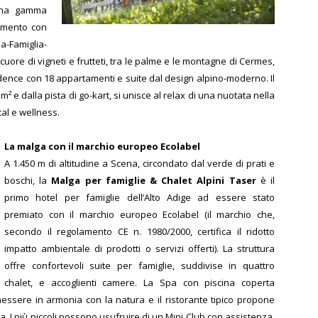
 una gamma
tamento con
a-Famiglia-
 cuore di vigneti e frutteti, tra le palme e le montagne di Cermes,
dence con 18 appartamenti e suite dal design alpino-moderno. Il
² e dalla pista di go-kart, si unisce al relax di una nuotata nella
tal e wellness.
La malga con il marchio europeo Ecolabel
A 1.450 m di altitudine a Scena, circondato dal verde di prati e
boschi, la
Malga per famiglie & Chalet Alpini Taser
è il
primo hotel per famiglie dell’Alto Adige ad essere stato
premiato con il marchio europeo Ecolabel (il marchio che,
secondo il regolamento CE n. 1980/2000, certifica il ridotto
impatto ambientale di prodotti o servizi offerti). La struttura
offre confortevoli suite per famiglie, suddivise in quattro
chalet, e accoglienti camere. La Spa con piscina coperta
ssere in armonia con la natura e il ristorante tipico propone
. I più piccoli possono usufruire di un Mini Club con assistenza,