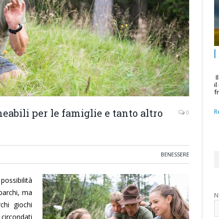
I
i
f
eabili per le famiglie e tanto altro
R
0
BENESSERE
possibilità
 parchi, ma
N
chi giochi
 circondati