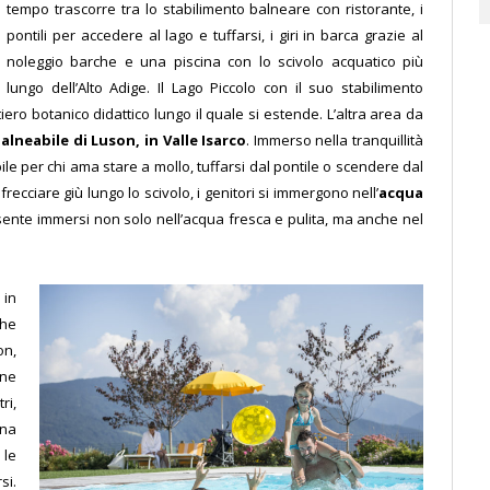
tempo trascorre tra lo stabilimento balneare con ristorante, i
pontili per accedere al lago e tuffarsi, i giri in barca grazie al
noleggio barche e una piscina con lo scivolo acquatico più
lungo dell’Alto Adige. Il Lago Piccolo con il suo stabilimento
tiero botanico didattico lungo il quale si estende. L’altra area da
lneabile di Luson, in Valle Isarco
. Immerso nella tranquillità
ile per chi ama stare a mollo, tuffarsi dal pontile o scendere dal
ecciare giù lungo lo scivolo, i genitori si
immergono nell’
acqua
 sente immersi non solo nell’acqua fresca e pulita, ma anche nel
 in
he
on,
one
ri,
una
 le
si.