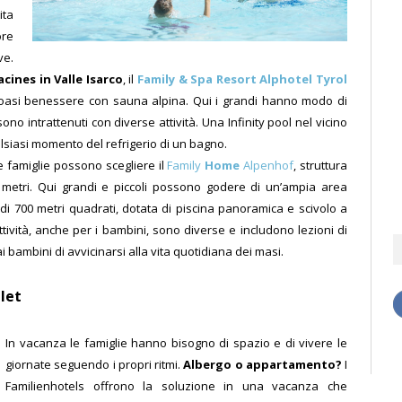
ita
ore
ve.
acines in Valle Isarco
, il
Family & Spa Resort Alphotel Tyrol
e l’oasi benessere con sauna alpina. Qui i grandi hanno modo di
sono intrattenuti con diverse attività. Una Infinity pool nel vicino
alsiasi momento del refrigerio di un bagno.
le famiglie possono scegliere il
Family
Home
Alpenhof
, struttura
metri. Qui grandi e piccoli possono godere di un’ampia area
di 700 metri quadrati, dotata di piscina panoramica e scivolo a
tività, anche per i bambini, sono diverse e includono lezioni di
 bambini di avvicinarsi alla vita quotidiana dei masi.
let
In vacanza le famiglie hanno bisogno di spazio e di vivere le
giornate seguendo i propri ritmi.
Albergo o appartamento?
I
Familienhotels offrono la soluzione in una vacanza che