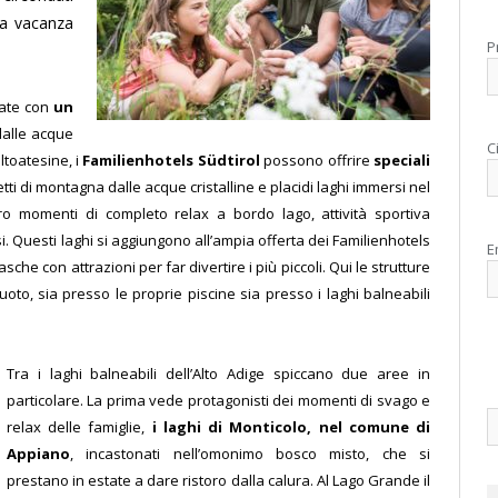
na vacanza
P
state con
un
 dalle acque
C
ltoatesine, i
Familienhotels Südtirol
possono offrire
speciali
ti di montagna dalle acque cristalline e placidi laghi immersi nel
oro momenti di completo relax a bordo lago, attività sportiva
i. Questi laghi si aggiungono all’ampia offerta dei Familienhotels
E
che con attrazioni per far divertire i più piccoli. Qui le strutture
oto, sia presso le proprie piscine sia presso i laghi balneabili
Tra i laghi balneabili dell’Alto Adige spiccano due aree in
particolare. La prima vede protagonisti dei momenti di svago e
relax delle famiglie,
i laghi di Monticolo, nel comune di
Appiano
, incastonati nell’omonimo bosco misto, che si
prestano in estate a dare ristoro dalla calura. Al Lago Grande il