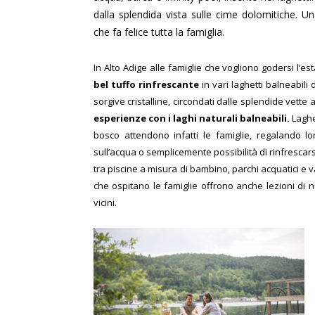
dalla splendida vista sulle cime dolomitiche. U
che fa felice tutta la famiglia.
In Alto Adige alle famiglie che vogliono godersi l’e
bel tuffo rinfrescante
in vari laghetti balneabili
sorgive cristalline, circondati dalle splendide vette a
esperienze con i laghi naturali balneabili.
Laghet
bosco attendono infatti le famiglie, regalando l
sull’acqua o semplicemente possibilità di rinfrescars
tra piscine a misura di bambino, parchi acquatici e vas
che ospitano le famiglie offrono anche lezioni di nu
vicini.