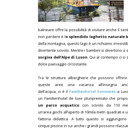
balneare offre la possibilità di visitare anche il sen
non perdere è l
o splendido laghetto naturale ba
della montagna, questo lago è un richiamo irresistib
divertente scivolo. Mentre i bambini si divertono a sfr
sorgiva dell’Alpe di Luson
. Qui al contempo ci si
dolce paesaggio circostante.
Tra le strutture alberghiere che possono offrirvi
queste aree una vacanza all’insegna anc
dell’acqua, vi è il
Familienhotel Sonnwies
a Lus
un Familienhotel de luxe pluripremiato che prop
un parco acquatico
con scivolo da 110 met
un’area giochi all’aperto di 10mila metri quadrati e 
fattoria didattica. A tutto questo si aggiungono
cinque piscine in cui anche i grandi possono rilassar