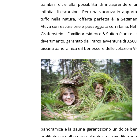
bambini oltre alla possibilità di intraprendere
infinita di escursioni. Per una vacanza in appar
tuffo nella natura, l’offerta perfetta è la Settiman
Attiva con escursione e passeggiata con i lama.
Nel
Grafenstein – Familienresidence & Suiten è un resi
divertimento, garantito dal Parco avventura di 3.500 m
piscina panoramica e il benessere delle colazioni Vi
panoramica e la sauna garantiscono un dolce bene
prelibatezze della cucina altoatesina e mediterranea