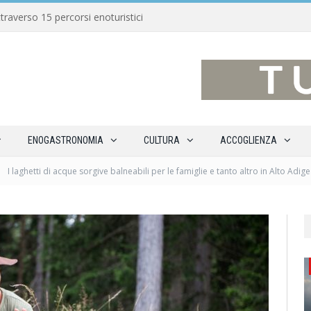
traverso 15 percorsi enoturistici
ENOGASTRONOMIA
CULTURA
ACCOGLIENZA
I laghetti di acque sorgive balneabili per le famiglie e tanto altro in Alto Adige