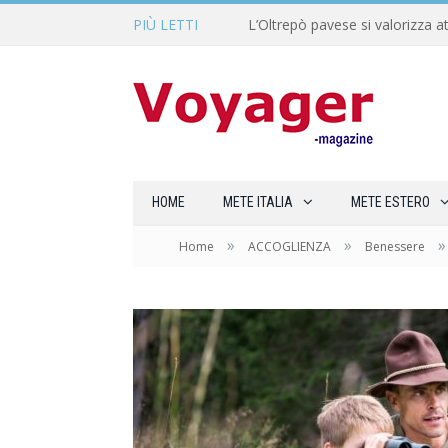
PIÙ LETTI
L’Oltrepò pavese si valorizza at
HOME
METE ITALIA
METE ESTERO
»
»
»
Home
ACCOGLIENZA
Benessere