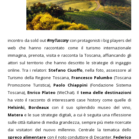
incontro da sold out
#myTusca
ny
con protagonisti i big players del
web che hanno raccontato come il turismo internazionale
immagina, prenota, visita e racconta la Toscana, affiancando gli
attori sul territorio che hanno descritto le strategie di ingaggio
online. Tra i relatori:
Stefano Ciuoffo
, nella foto, assessore al
Turismo della Regione Toscana,
Francesco Palumbo
(Toscana
Promozione Turistica),
Paolo Chiappini
(Fondazione Sistema
Toscana),
Enrico Plateo
(WeChat). Il
tema delle destinazioni
ha visto il racconto di interessanti case history come quelle di
Helsinki, Bordeaux
con il suo splendido museo del vino,
Matera
e le sue strategie digitali, a cui è seguita una riflessione
sulle città italiane di media grandezza, sempre più mete ricercate
dai visitatori del nuovo millennio. Centrale la tematica dello
spreco alimentare
con il noto conduttore di Decanter,
Federico