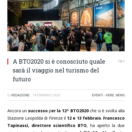
A BTO2020 si è conosciuto quale
0
sarà il viaggio nel turismo del
futuro
DI
REDAZIONE
-
14 FEBBRAIO 2020
EVENTI - FIERE
,
NEWS
Ancora un
successo
p
er la 12^ BTO2020
che si è svolta alla
Stazione Leopolda di Firenze il
12 e 13 febbraio
.
Francesco
Tapinassi, direttore scientifico BTO
, ha aperto la due