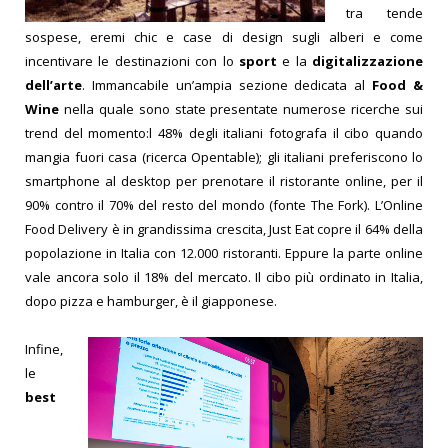
tra tende
sospese, eremi chic e case di design sugli alberi e come
incentivare le destinazioni con lo
sport
e la
digitalizzazione
dell’arte
. Immancabile un’ampia sezione dedicata al
Food &
Wine
nella quale sono state presentate numerose ricerche sui
trend del momento:l 48% degli italiani fotografa il cibo quando
mangia fuori casa (ricerca Opentable); gli italiani preferiscono lo
smartphone al desktop per prenotare il ristorante online, per il
90% contro il 70% del resto del mondo (fonte The Fork). L’Online
Food Delivery è in grandissima crescita, Just Eat copre il 64% della
popolazione in Italia con 12.000 ristoranti. Eppure la parte online
vale ancora solo il 18% del mercato. Il cibo più ordinato in Italia,
dopo pizza e hamburger, è il giapponese.
Infine,
le
best