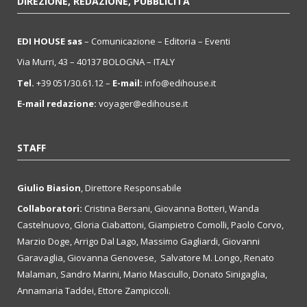
DIREZIONE, REDAZIONE, PUBBLICITÀ
EDI HOUSE sas
– Comunicazione – Editoria – Eventi
Via Murri, 43 – 40137 BOLOGNA – ITALY
Tel.
+39 051/30.61.12 –
E-mail:
info@edihouse.it
E-mail redazione:
voyager@edihouse.it
STAFF
Giulio Biasion
, Direttore Responsabile
Collaboratori:
Cristina Bersani, Giovanna Botteri, Wanda
Castelnuovo, Gloria Ciabattoni, Giampietro Comolli, Paolo Corvo,
Marzio Doge, Arrigo Dal Lago, Massimo Gagliardi, Giovanni
Garavaglia, Giovanna Genovese, Salvatore M. Longo, Renato
Malaman, Sandro Marini, Mario Masciullo, Donato Sinigaglia,
Annamaria Taddei, Ettore Zampiccoli.