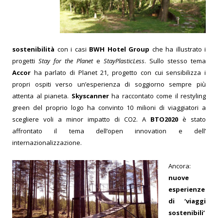
sostenibilità
con i casi
BWH Hotel Group
che ha illustrato i
progetti
Stay for the Planet
e
StayPlasticLess
. Sullo stesso tema
Accor
ha parlato di Planet 21, progetto con cui sensibilizza i
propri ospiti verso un’esperienza di soggiorno sempre più
attenta al pianeta.
Skyscanner
ha raccontato come il restyling
green del proprio logo ha convinto 10 milioni di viaggiatori a
scegliere voli a minor impatto di CO2. A
BTO2020
è stato
affrontato il tema dell’open innovation e dell’
internazionalizzazione.
Ancora:
nuove
esperienze
di ‘viaggi
sostenibili’