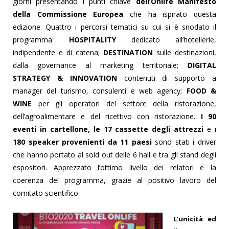
giorni presentando i punti chiave
dell’Onlife Manifesto
della Commissione Europea
che ha ispirato questa
edizione. Quattro i percorsi tematici su cui si è snodato il
programma:
HOSPITALITY
dedicato all’hotellerie,
indipendente e di catena;
DESTINATION
sulle destinazioni,
dalla governance al marketing territoriale;
DIGITAL
STRATEGY & INNOVATION
contenuti di supporto a
manager del turismo, consulenti e web agency;
FOOD &
WINE
per gli operatori del settore della ristorazione,
dell’agroalimentare e del ricettivo con ristorazione.
I 90
eventi in cartellone, le 17 cassette degli attrezzi
e i
180 speaker provenienti da 11 paesi
sono stati i driver
che hanno portato al sold out delle 6 hall e tra gli stand degli
espositori. Apprezzato l’ottimo livello dei relatori e la
coerenza del programma, grazie al positivo lavoro del
comitato scientifico.
L’unicità ed