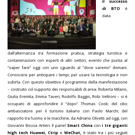
il successo
di BTO
è
data
dall’alternanza tra formazione pratica, strategia turistica e
contaminazioni con esperti di altri settori, evento che punta al
“saper fare” oggi con uno sguardo al “dove saremo” domani.
Conoscere per anticipare i tempi, per usare la tecnologia e non
subirla. Con questo obiettivo il programma della manifestazione
– costruito col supporto dei responsabili di area: Roberta Milano,
Giulia Eremita, Emma Taveri, Rodolfo Baggio, Robi Veltroni – si è
occupato di approfondire il “dopo” Thomas Cook; del cibo
ambasciatore per il turismo italiano con Paolo Marchi; del
rapporto tra l’uomo e le macchine, da Adriano Olivetti ad oggi, con
Giovanni Boccia Artieri. Il panel
Smart China
con
i tre giganti
high tech
Huawei, Ctrip
e
WeChat,
è stato tra i più seguiti