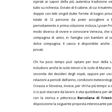
ispirati ai sapori della più autentica tradizione ve
tutto su richiesta. Dotato di 6 cabine, di cui 4 matrim
doppie con letti singoli (tutte fornite di bagno priv
totale di 12 persone da poter accogliere a
pernottamento e prima colazione inclusa, Lycian Pr
modo diverso di vivere e conoscere Venezia, che si 
compagnia di amici, in famiglia con bambini al s
dolce compagnia. Il caicco è disponibile anche 
privati.
Chi ha poco tempo può optare per tour della 
includono anche le isole minori o le isole di Murano
seconda dei desideri degli ospiti, oppure per uscit
relazioni a periodi dell’anno, condizioni meteorolog
Croazia e Slovenia, invece, per chi ha più tempo a di
ci si può staccare da lavoro
e vita quotidiana per a
con la storica e pittoresca
Barcolana
di Tries
disposizione la seguente proposta interessante per 3