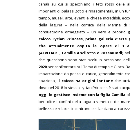
canali su cui si specchiano i tetti rossi delle 
imponenti di palazzi gotici e rinascimentali, in un t
tempo, musei, arte, eventi e chiese incredibili, ecco
della laguna – nella cornice della Marina di
consuetudine ormeggiato – un vero e proprio gioi
caicco Lycian Princess, prima galleria d’arte 
che attualmente ospita le opere di 3 art
(ALVITIART, Camilla Ancilotto e Rosamundi)
sel
che quest’anno sono stati scelti in occasione de
2020
per confrontarsi sul Tema di tempo e Gioco.
Ba
imbarcazione da pesca e carico, generalmente cost
spaziosa,
il caicco ha origini lontane
che arriv
dove nel 2018 lo stesso Lycian Princess è stato acqu
oggi lo gestisce insieme con la figlia Camilla
of
ben oltre i confini della laguna veneta e del mare
bellezza e relax si incontrano e si lasciano accarez