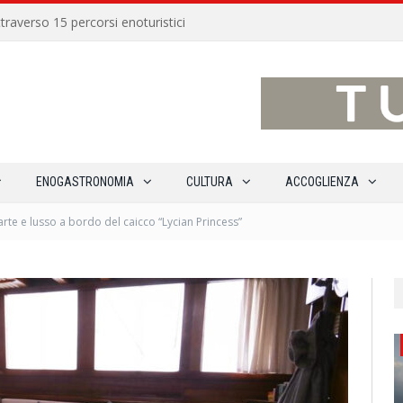
traverso 15 percorsi enoturistici
ENOGASTRONOMIA
CULTURA
ACCOGLIENZA
arte e lusso a bordo del caicco “Lycian Princess”