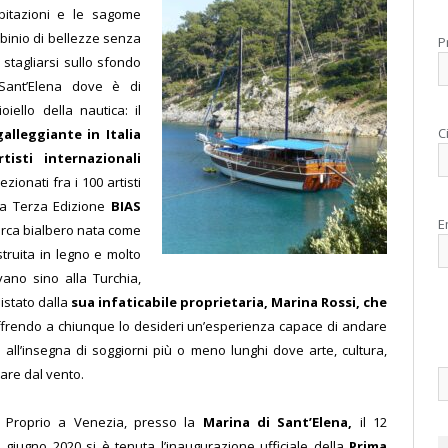
abitazioni e le sagome
urbinio di bellezze senza
P
 stagliarsi sullo sfondo
 Sant’Elena dove è di
ello della nautica: il
C
galleggiante in Italia
isti internazionali
ezionati fra i 100 artisti
lla Terza Edizione
BIAS
E
rca bialbero nata come
ruita in legno e molto
ano sino alla Turchia,
istato dalla
sua infaticabile proprietaria, Marina Rossi, che
frendo a chiunque lo desideri un’esperienza capace di andare
 all’insegna di soggiorni più o meno lunghi dove arte, cultura,
zare dal vento.
Proprio a Venezia, presso la
Marina di Sant’Elena,
il 12
giugno 2020 si è tenuta l’inaugurazione ufficiale della
Prima