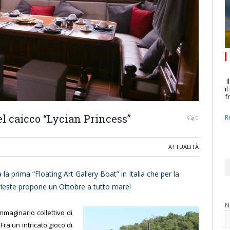
I
i
f
el caicco “Lycian Princess”
R
0
ATTUALITÀ
a prima “Floating Art Gallery Boat” in Italia che per la
rieste propone un Ottobre a tutto mare!
N
mmaginario collettivo di
Fra un intricato gioco di