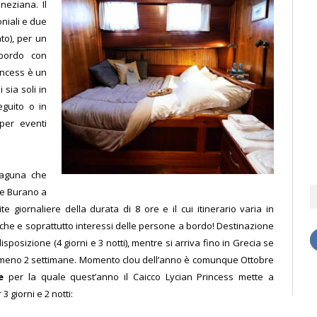
neziana. Il
oniali e due
ato), per un
 bordo con
incess è un
sia soli in
eguito o in
per eventi
Laguna che
 e Burano a
e giornaliere della durata di 8 ore e il cui itinerario varia in
iche e
soprattutto interessi delle persone a bordo! Destinazione
sposizione (4 giorni e 3 notti), mentre si arriva fino in Grecia se
lmeno 2 settimane.
Momento clou dell’anno è comunque Ottobre
te
per la quale quest’anno il Caicco Lycian Princess mette a
 giorni e 2 notti: