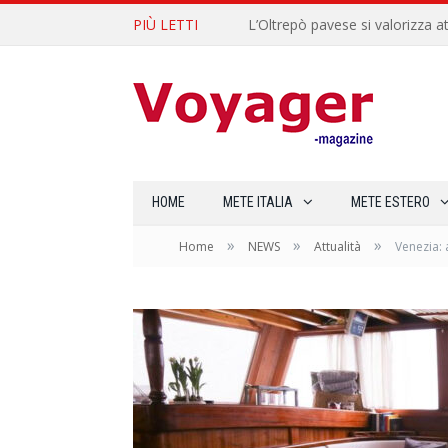
PIÙ LETTI
L’Oltrepò pavese si valorizza at
HOME
METE ITALIA
METE ESTERO
»
»
»
Home
NEWS
Attualità
Venezia: 