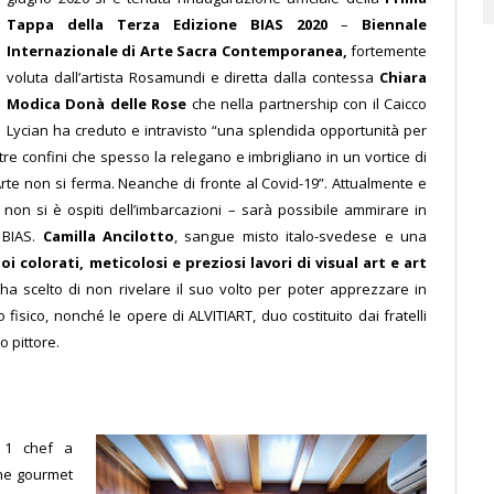
Tappa della Terza Edizione BIAS 2020
–
Biennale
Internazionale di Arte Sacra Contemporanea,
fortemente
voluta dall’artista Rosamundi e diretta dalla contessa
Chiara
Modica Donà
delle Rose
che nella partnership con il Caicco
Lycian ha creduto e intravisto “una splendida opportunità per
re confini che spesso la relegano e imbrigliano in un vortice di
l’Arte non si ferma. Neanche di fronte al Covid-19”.
Attualmente e
non si è ospiti dell’imbarcazioni – sarà possibile ammirare in
 BIAS.
Camilla Ancilotto
, sangue misto italo-svedese e una
oi colorati, meticolosi e preziosi lavori di visual art e art
ha scelto di non riv
elare il suo volto per poter apprezzare in
isico, nonché le opere di ALVITIART, duo costituito dai fratelli
o pittore.
e 1 chef a
cene gourmet