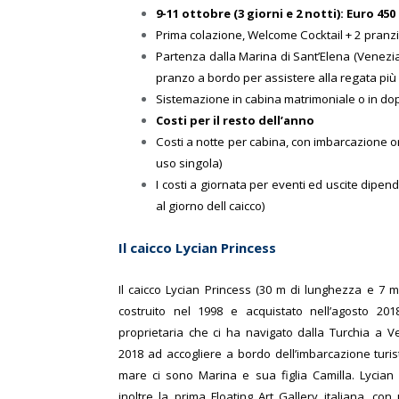
9-11 ottobre (3 giorni e 2 notti): Euro 45
Prima colazione, Welcome Cocktail + 2 pranz
Partenza dalla Marina di Sant’Elena (Venezia
pranzo a bordo per assistere alla regata più 
Sistemazione in cabina matrimoniale o in dopp
Costi per il resto dell’anno
Costi a notte per cabina, con imbarcazione 
uso singola)
I costi a giornata per eventi ed uscite dipen
al giorno dell caicco)
Il caicco Lycian Princess
Il caicco Lycian Princess (30 m di lunghezza e 7 m
costruito nel 1998 e acquistato nell’agosto 2018 
proprietaria che ci ha navigato dalla Turchia a 
2018 ad accogliere a bordo dell’imbarcazione turist
mare ci sono Marina e sua figlia Camilla.
Lycian
inoltre la prima Floating Art Gallery italiana, con