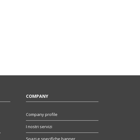
COMPANY
Company profile
I nostri servizi
,
Spazi e specifiche banner