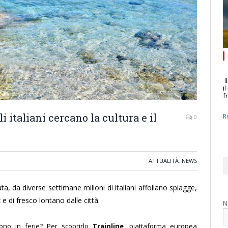
I
i
f
 italiani cercano la cultura e il
R
0
ATTUALITÀ
,
NEWS
ta, da diverse settimane milioni di italiani affollano spiagge,
 e di fresco lontano dalle città.
N
ono in ferie? Per scoprirlo
Trainline
, piattaforma europea