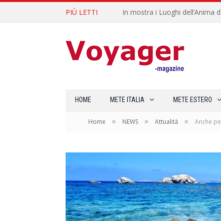
PIÙ LETTI
L’Oltrepò pavese si valorizza at
HOME
METE ITALIA
METE ESTERO
»
»
»
Home
NEWS
Attualità
Anche per