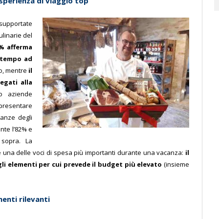
sperienza di viaggio top
i supportate
culinarie del
3% afferma
o tempo ad
no, mentre
il
egati alla
 o aziende
presentare
anze degli
ente l’82% e
i sopra. La
e una delle voci di spesa più importanti durante una vacanza:
il
li elementi per cui prevede il budget più elevato
(insieme
enti rilevanti