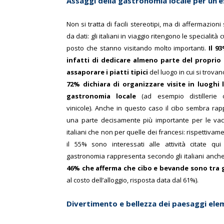
Assaggi della gastronomia locale per un’e
Non si tratta di facili stereotipi, ma di affermazion
da dati: gli italiani in viaggio ritengono le specialità 
posto che stanno visitando molto importanti.
Il 9
infatti di dedicare almeno parte del propri
assaporare i piatti tipici
del luogo in cui si trova
72% dichiara di organizzare visite in luoghi l
gastronomia locale
(ad esempio distillerie
vinicole).
Anche in questo caso il cibo sembra rap
una parte decisamente più importante per le vac
italiani che non per quelle dei francesi: rispettivam
il 55% sono interessati alle attività citate qu
gastronomia rappresenta secondo gli italiani anch
46% che afferma che cibo e bevande sono tra g
al costo dell’alloggio, risposta data dal 61%).
Divertimento e bellezza dei paesaggi elem