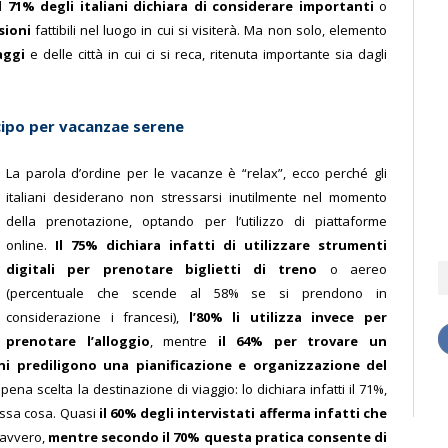
il 71% degli italiani dichiara di considerare importanti
o
rsioni
fattibili nel luogo in cui si visiterà. Ma non solo, elemento
aggi
e delle città in cui ci si reca, ritenuta importante sia dagli
cipo per vacanzae serene
La parola d’ordine per le vacanze è “relax”, ecco perché gli
italiani desiderano non stressarsi inutilmente nel momento
della prenotazione, optando per l’utilizzo di piattaforme
online.
Il 75% dichiara infatti di utilizzare strumenti
digitali per prenotare biglietti di treno
o aereo
(percentuale che scende al 58% se si prendono in
considerazione i francesi),
l’80% li utilizza invece per
prenotare l’alloggio
, mentre
il 64% per trovare un
iani prediligono una pianificazione e organizzazione del
pena scelta la destinazione di viaggio: lo dichiara infatti il 71%,
tessa cosa. Quasi
il 60% degli intervistati afferma infatti che
avvero,
mentre secondo il 70% questa pratica consente di