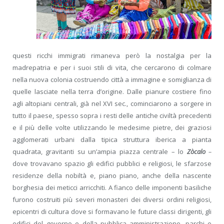
questi ricchi immigrati rimaneva però la nostalgia per la
madrepatria e per i suoi stili di vita, che cercarono di colmare
nella nuova colonia costruendo città a immagine e somiglianza di
quelle lasciate nella terra d’origine. Dalle pianure costiere fino
agli altopiani centrali, già nel XVI sec., cominciarono a sorgere in
tutto il paese, spesso sopra i resti delle antiche civiltà precedenti
e il più delle volte utilizzando le medesime pietre, dei graziosi
agglomerati urbani dalla tipica struttura iberica a pianta
quadrata, gravitanti su un’ampia piazza centrale – lo
Zòcalo
–
dove trovavano spazio gli edifici pubblici e religiosi, le sfarzose
residenze della nobiltà e, piano piano, anche della nascente
borghesia dei meticci arricchiti. A fianco delle imponenti basiliche
furono costruiti più severi monasteri dei diversi ordini religiosi,
epicentri di cultura dove si formavano le future classi dirigenti, gli
edifici del governo e della pubblica amministrazione, parchi e