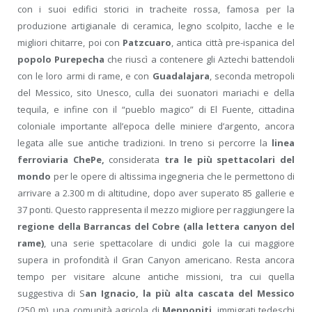
con i suoi edifici storici in tracheite rossa, famosa per la
produzione artigianale di ceramica, legno scolpito, lacche e le
migliori chitarre, poi con
Patzcuaro
, antica città pre-ispanica del
popolo Purepecha
che riuscì a contenere gli Aztechi battendoli
con le loro armi di rame, e con
Guadalajara
, seconda metropoli
del Messico, sito Unesco, culla dei suonatori mariachi e della
tequila, e infine con il “pueblo magico” di El Fuente, cittadina
coloniale importante all’epoca delle miniere d’argento, ancora
legata alle sue antiche tradizioni. In treno si percorre la
linea
ferroviaria ChePe,
considerata
tra le più spettacolari del
mondo
per le opere di altissima ingegneria che le permettono di
arrivare a 2.300 m di altitudine, dopo aver superato 85 gallerie e
37 ponti. Questo rappresenta il mezzo migliore per raggiungere la
regione della Barrancas del Cobre (alla lettera canyon del
rame)
, una serie spettacolare di undici gole la cui maggiore
supera in profondità il Gran Canyon americano. Resta ancora
tempo per visitare alcune antiche missioni, tra cui quella
suggestiva di S
an Ignacio, la più alta cascata del Messico
(250 m), una comunità agricola di
Mennoniti
, immigrati tedeschi