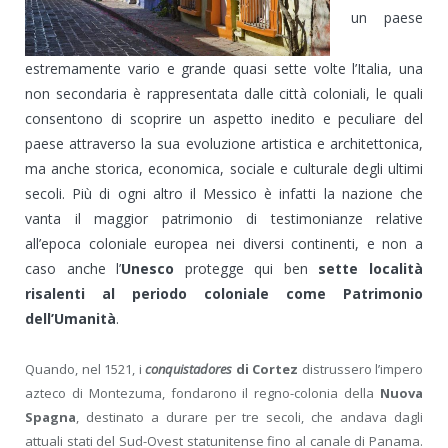
un paese
estremamente vario e grande quasi sette volte l’Italia, una
non secondaria è rappresentata dalle città coloniali, le quali
consentono di scoprire un aspetto inedito e peculiare del
paese attraverso la sua evoluzione artistica e architettonica,
ma anche storica, economica, sociale e culturale degli ultimi
secoli. Più di ogni altro il Messico è infatti la nazione che
vanta il maggior patrimonio di testimonianze relative
all’epoca coloniale europea nei diversi continenti, e non a
caso anche l’
Unesco
protegge qui ben
sette località
risalenti al periodo coloniale come Patrimonio
dell’Umanità
.
Quando, nel 1521, i
conquistadores
di Cortez
distrussero l’impero
azteco di Montezuma, fondarono il regno-colonia della
Nuova
Spagna
, destinato a durare per tre secoli, che andava dagli
attuali stati del Sud-Ovest statunitense fino al canale di Panama.