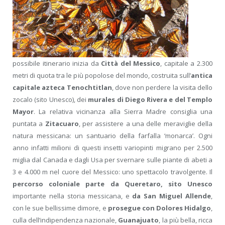
possibile itinerario inizia da
Città del Messico
, capitale a 2.300
metri di quota tra le più popolose del mondo, costruita sull’
antica
capitale azteca Tenochtitlan
, dove non perdere la visita dello
zocalo (sito Unesco), dei
murales di Diego Rivera e del Templo
Mayor
. La relativa vicinanza alla Sierra Madre consiglia una
puntata a
Zitacuaro
, per assistere a una delle meraviglie della
natura messicana: un santuario della farfalla ‘monarca’. Ogni
anno infatti milioni di questi insetti variopinti migrano per 2.500
miglia dal Canada e dagli Usa per svernare sulle piante di abeti a
3 e 4.000 m nel cuore del Messico: uno spettacolo travolgente. Il
percorso coloniale parte da Queretaro, sito Unesco
importante nella storia messicana, e
da San Miguel Allende
,
con le sue bellissime dimore, e
prosegue con Dolores Hidalgo
,
culla dell’indipendenza nazionale,
Guanajuato
, la più bella, ricca