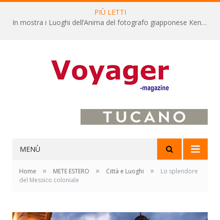
PIÙ LETTI
L’Oltrepò pavese si valorizza attraverso 15 percorsi enoturistici
MENÙ
»
»
»
Home
METE ESTERO
Città e Luoghi
Lo splendore
del Messico coloniale