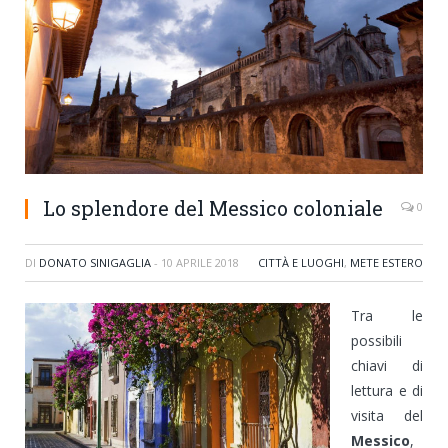
Lo splendore del Messico coloniale
0
DI
DONATO SINIGAGLIA
-
10 APRILE 2018
CITTÀ E LUOGHI
,
METE ESTERO
Tra le
possibili
chiavi di
lettura e di
visita del
Messico
,