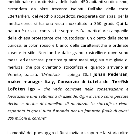
meridionale e caratteristica delle isole: 450 abitanti su dieci kmq,
circondata da oltre trecento isolotti. Dall’alto della torre
Ettertanken, del vecchio acquedotto, recuperata con spazi per la
meditazione, si ha una vista mozzafiato a 360 gradi. Qui la
natura è ricca di contrasti e sorprese. Dal particolare campanile
della chiesa protestante che “custodisce” un dipinto dalla storia
curiosa, ai colori rosso e bianco delle caratteristiche e ordinate
casette in stile Nordland e dalle grandi rastrelliere dove sono
messi ad essiccare, per circa quattro mesi, migliaia e migliaia di
merluzzi che poi diventano stoccafissi e, quando arrivano in
Veneto, bacalà.
“Un’attività
– spiega Olaf
Johan Pedersen
,
maker manager Italy, Consorzio di tutela del Tørrfisk
Lofoten Igp
–
che vede coinvolte nella conservazione e
lavorazione una settantina di aziende. Ogni inverno sono pescate
decine e decine di tonnellate di merluzzo. Lo stoccafisso viene
esportato in quasi tutto il mondo per un fatturato finale di quasi
300 milioni di corone”
.
L’amenità del paesaggio di Røst invita a scoprirne la storia oltre