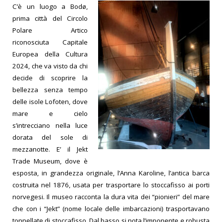
C’è un luogo a Bodø,
prima città del Circolo
Polare Artico
riconosciuta Capitale
Europea della Cultura
2024, che va visto da chi
decide di scoprire la
bellezza senza tempo
delle isole Lofoten, dove
mare e cielo
s’intrecciano nella luce
dorata del sole di
mezzanotte. E’ il Jekt
Trade Museum, dove è
esposta, in grandezza originale, l’Anna Karoline, l’antica barca
costruita nel 1876, usata per trasportare lo stoccafisso ai porti
norvegesi. Il museo racconta la dura vita dei “pionieri” del mare
che con i “Jekt” (nome locale delle imbarcazioni) trasportavano
tonnellate di stoccafisso. Dal basso si nota l’imponente e robusta