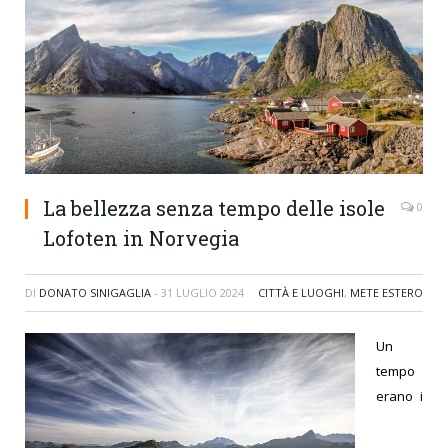
La bellezza senza tempo delle isole
0
Lofoten in Norvegia
DI
DONATO SINIGAGLIA
-
31 LUGLIO 2024
CITTÀ E LUOGHI
,
METE ESTERO
Un
tempo
erano i