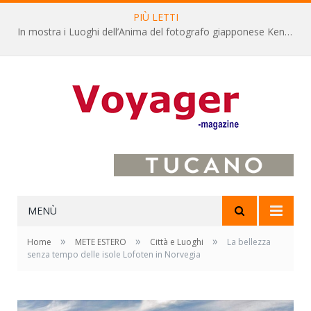
PIÙ LETTI
L’Oltrepò pavese si valorizza attraverso 15 percorsi enoturistici
MENÙ
»
»
»
Home
METE ESTERO
Città e Luoghi
La bellezza
senza tempo delle isole Lofoten in Norvegia