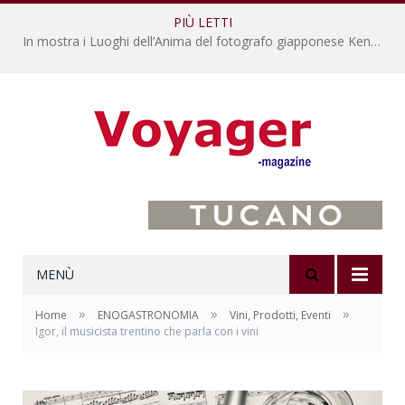
PIÙ LETTI
L’Oltrepò pavese si valorizza attraverso 15 percorsi enoturistici
MENÙ
»
»
»
Home
ENOGASTRONOMIA
Vini, Prodotti, Eventi
Igor, il musicista trentino che parla con i vini