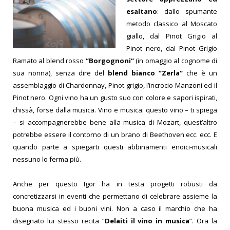
esaltano
: dallo spumante
metodo classico al Moscato
giallo, dal Pinot Grigio al
Pinot nero, dal Pinot Grigio
Ramato al blend rosso
“Borgognoni“
(in omaggio al cognome di
sua nonna), senza dire del
blend bianco ”Zerla“
che è un
assemblaggio di Chardonnay, Pinot grigio, l’incrocio Manzoni ed il
Pinot nero. Ogni vino ha un gusto suo con colore e sapori ispirati,
chissà, forse dalla musica. Vino e musica: questo vino – ti spiega
– si accompagnerebbe bene alla musica di Mozart, quest’altro
potrebbe essere il contorno di un brano di Beethoven ecc. ecc. E
quando parte a spiegarti questi abbinamenti enoici-musicali
nessuno lo ferma più.
Anche per questo Igor ha in testa progetti robusti da
concretizzarsi in eventi che permettano di celebrare assieme la
buona musica ed i buoni vini. Non a caso il marchio che ha
disegnato lui stesso recita “
Delaiti il vino in musica
”. Ora la