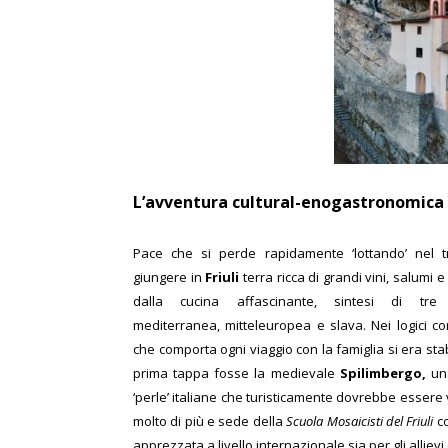
L’avventura cultural-enogastronomica ve
Pace che si perde rapidamente ‘lottando’ nel tr
giungere in
Friuli
terra ricca di grandi vini, salumi 
dalla cucina affascinante, sintesi di tre t
mediterranea, mitteleuropea e slava.
Nei logici 
che comporta ogni viaggio con la famiglia si era stab
prima tappa fosse la medievale
Spilimbergo,
un
‘perle’ italiane che turisticamente dovrebbe essere 
molto di più e sede della
Scuola Mosaicisti del Friuli
c
apprezzata a livello internazionale sia per gli alliev