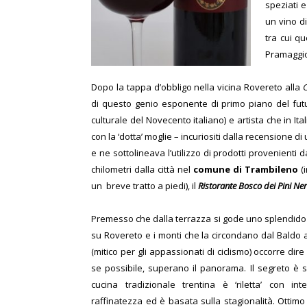
speziati 
un vino d
tra cui q
Pramaggio
Dopo la tappa d’obbligo nella vicina Rovereto alla
di questo genio esponente di primo piano del fut
culturale del Novecento italiano) e artista che in It
con la ‘dotta’ moglie – incuriositi dalla recensione d
e ne sottolineava l’utilizzo di prodotti provenienti da
chilometri dalla città nel
comune
di
Trambileno
(i
un breve tratto a piedi), il
Ristorante Bosco dei Pini Ner
Premesso che dalla terrazza si gode uno splendi
su Rovereto e i monti che la circondano dal Baldo
(mitico per gli appassionati di ciclismo) occorre dire c
se possibile, superano il panorama. Il segreto è s
cucina tradizionale trentina è ‘riletta’ con int
raffinatezza ed è basata sulla stagionalità. Ottimo 