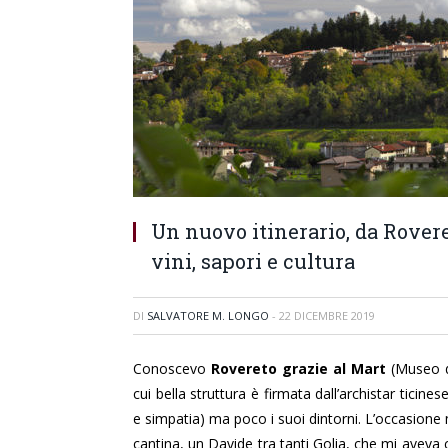
Un nuovo itinerario, da Rovere
vini, sapori e cultura
DI
SALVATORE M. LONGO
-
22 DICEMBRE 2019
Conoscevo
Rovereto grazie al Mart
(Museo d
cui bella struttura è firmata dall’archistar ticin
e simpatia) ma poco i suoi dintorni. L’occasione 
cantina, un Davide tra tanti Golia, che mi aveva c