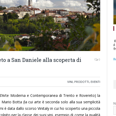
I
i
f
to a San Daniele alla scoperta di
R
0
VINI, PRODOTTI, EVENTI
’Arte Moderna e Contemporanea di Trento e Rovereto) la
ese Mario Botta (la cui arte è seconda solo alla sua semplicità
N
mi è data dallo scorso Vinitaly in cui ho scoperto una piccola
olpito per la classe dei suoi vini, esempio di come la qualità