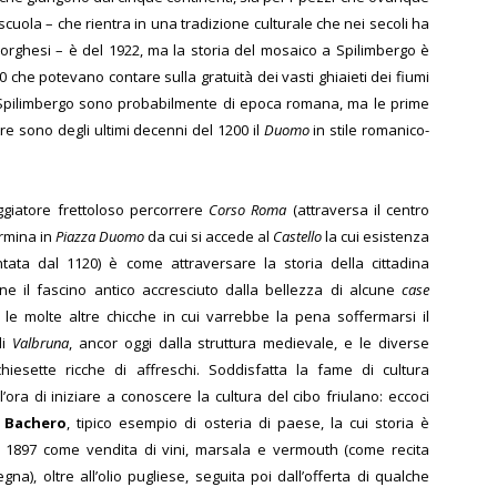
 scuola – che rientra in una tradizione culturale che nei secoli ha
 borghesi – è del 1922, ma la storia del mosaico a Spilimbergo è
l 1500 che potevano contare sulla gratuità dei vasti ghiaieti dei fiumi
 di Spilimbergo sono probabilmente di epoca romana, ma le prime
re sono degli ultimi decenni del 1200 il
Duomo
in stile romanico-
ggiatore frettoloso percorrere
Corso Roma
(attraversa il centro
ermina in
Piazza
Duomo
da cui si accede al
Castello
la cui esistenza
ata dal 1120) è come attraversare la storia della cittadina
ne il fascino antico accresciuto dalla bellezza di alcune
case
le molte altre chicche in cui varrebbe la pena soffermarsi il
di
Valbruna
, ancor oggi dalla struttura medievale, e le diverse
hiesette ricche di affreschi. Soddisfatta la fame di cultura
è l’ora di iniziare a conoscere la cultura del cibo friulano: eccoci
l Bachero
, tipico esempio di osteria di paese, la cui storia è
el 1897 come vendita di vini, marsala e vermouth (come recita
segna), oltre all’olio pugliese, seguita poi dall’offerta di qualche