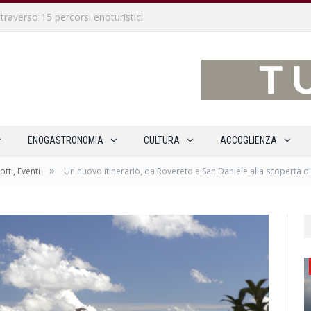
Il mare d’inverno di Pirano e Portorose, una bella meta adriatica vicina ai confini giuliani
ENOGASTRONOMIA
CULTURA
ACCOGLIENZA
»
otti, Eventi
Un nuovo itinerario, da Rovereto a San Daniele alla scoperta di 