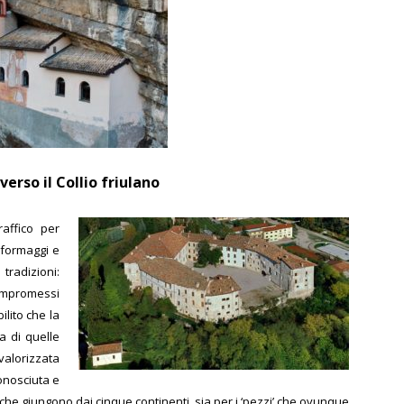
rso il Collio friulano
affico per
e formaggi e
radizioni:
compromessi
ilito che la
a di quelle
valorizzata
onosciuta e
i che giungono dai cinque continenti, sia per i ‘pezzi’ che ovunque