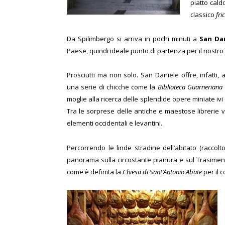
piatto cald
classico
fri
Da Spilimbergo si arriva in pochi minuti a
San Da
Paese, quindi ideale punto di partenza per il nostro ‘p
Prosciutti ma non solo. San Daniele offre, infatti, a
una serie di chicche come la
Biblioteca Guarneriana
moglie alla ricerca delle splendide opere miniate ivi 
Tra le sorprese delle antiche e maestose librerie v
elementi occidentali e levantini.
Percorrendo le linde stradine dell’abitato (raccol
panorama sulla circostante pianura e sul Trasimeno
come è definita la
Chiesa di Sant’Antonio Abate
per il 