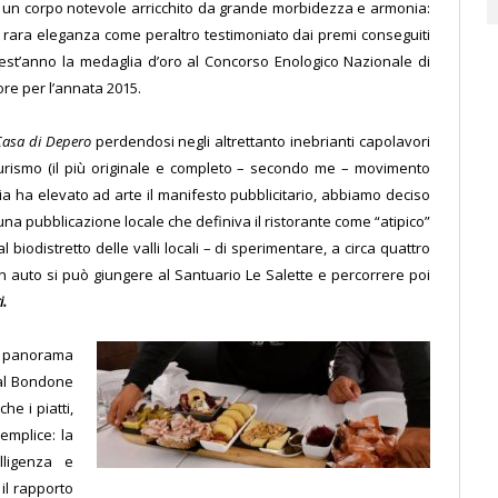
e un corpo notevole arricchito da grande morbidezza e armonia:
i rara eleganza come peraltro testimoniato dai premi conseguiti
uest’anno la medaglia d’oro al Concorso Enologico Nazionale di
re per l’annata 2015.
Casa di Depero
perdendosi negli altrettanto inebrianti capolavori
urismo (il più originale e completo – secondo me – movimento
alia ha elevato ad arte il manifesto pubblicitario, abbiamo deciso
i una pubblicazione locale che definiva il ristorante come “atipico”
l biodistretto delle valli locali – di sperimentare, a circa quattro
n auto si può giungere al Santuario Le Salette e percorrere poi
i.
do panorama
 al Bondone
he i piatti,
emplice: la
elligenza e
il rapporto