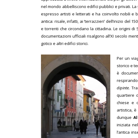
nel mondo abbelliscono edifici pubblici e privati. La
espresso artisti e letterati e ha coinvolto nobili e
antica: risale, infatti, ai ‘terrazzieri’ dell’inizio de
e torrenti che circondano la cittadina. Le origini
documentazioni ufficiali risalgono all’XI secolo ment
gotico e altri edifici storici.
Per un via
storico e t
è document
respirando
dipinte.
Tra 
quartiere 
chiese e c
artistica, 
dunque
A
iniziata n
l’antica in