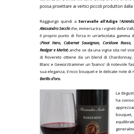
possa proiettare ai vertici piccoli produttori dall
Raggiungo quindi a
Serravalle
all’Adige
l’
Azienda
Alessandro Secchi
che, immersa tra i vigneti della Val
il proprio punto di forza in un’articolata gamma di
(
Pinot Nero, Cabernet Sauvignon, Coridone Rosso,
Realgar e Merlot
) anche se da una vigna sita nel vi
di Rovereto ottiene da un blend di Chardonnay,
Blanc e Gewürztraminer un ‘bianco’ di notevole fas
sua eleganza, il ricco bouquet e le delicate note di 
Berillo d’oro.
La degust
ha coinvo
apprezza
bouquet, p
equilibr
generalme