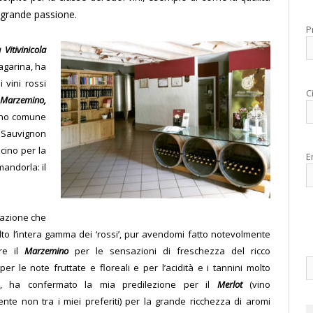
a grande passione.
P
 Vitivinicola
lagarina, ha
 vini rossi
C
 Marzemino,
cino comune
 Sauvignon
cino per la
E
mandorla: il
azione che
lto l’intera gamma dei ‘rossi’, pur avendomi fatto notevolmente
re il
Marzemino
per le sensazioni di freschezza del ricco
er le note fruttate e floreali e per l’acidità e i tannini molto
ati, ha confermato la mia predilezione per il
Merlot
(vino
nte non tra i miei preferiti) per la grande ricchezza di aromi