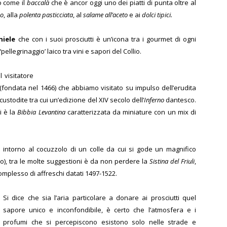
o come il
baccalà
che è ancor oggi uno dei piatti di punta oltre al
co
, alla
polenta pasticciata
, al
salame all’aceto
e ai
dolci tipici.
niele
che con i suoi prosciutti è un’icona tra i gourmet di ogni
ellegrinaggio’ laico tra vini e sapori del Collio.
l visitatore
(fondata nel 1466) che abbiamo visitato su impulso dell’erudita
custodite tra cui un’edizione del XIV secolo dell’
Inferno
dantesco.
i è la
Bibbia Levantina
caratterizzata da miniature con un mix di
to intorno al cocuzzolo di un colle da cui si gode un magnifico
), tra le molte suggestioni è da non perdere la
Sistina del Friuli
,
complesso di affreschi datati 1497-1522.
Si dice che sia l’aria particolare a donare ai prosciutti quel
sapore unico e inconfondibile, è certo che l’atmosfera e i
profumi che si percepiscono esistono solo nelle strade e