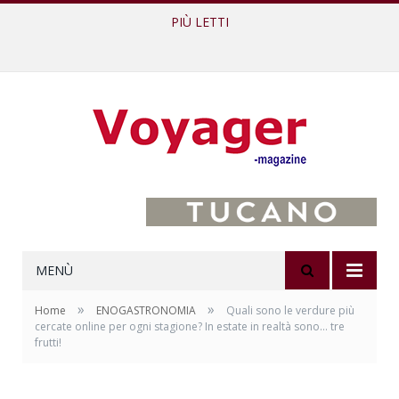
PIÙ LETTI
L’Oltrepò pavese si valorizza attraverso 15 percorsi enoturistici
MENÙ
»
»
Home
ENOGASTRONOMIA
Quali sono le verdure più
cercate online per ogni stagione? In estate in realtà sono… tre
frutti!