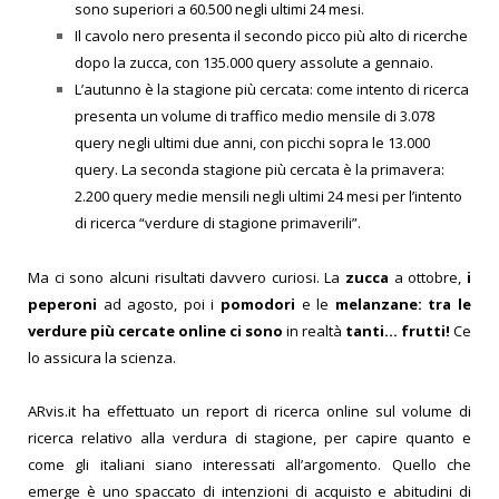
sono superiori a 60.500 negli ultimi 24 mesi.
Il cavolo nero presenta il secondo picco più alto di ricerche
dopo la zucca, con 135.000 query assolute a gennaio.
L’autunno è la stagione più cercata: come intento di ricerca
presenta un volume di traffico medio mensile di 3.078
query negli ultimi due anni, con picchi sopra le 13.000
query.
La seconda stagione più cercata è la primavera:
2.200 query medie mensili negli ultimi 24 mesi per l’intento
di ricerca “verdure di stagione primaverili”.
Ma ci sono alcuni risultati davvero curiosi. La
zucca
a ottobre,
i
peperoni
ad agosto, poi i
pomodori
e le
melanzane: tra le
verdure più cercate online ci sono
in realtà
tanti… frutti!
Ce
lo assicura la scienza.
ARvis.it ha effettuato un report di ricerca online sul volume di
ricerca relativo alla verdura di stagione, per capire quanto e
come gli italiani siano interessati all’argomento. Quello che
emerge è uno spaccato di intenzioni di acquisto e abitudini di