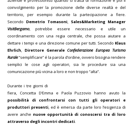
aziende e professionisti quando si tratta di formazione e poi il
coinvolgimento per la promozione delle diverse realtà e del
territorio, per esempio durante la partecipazione a fiere.
Secondo
Demetrio Tomasoni
,
Sales&Marketing Manager
VisitBergamo
, potrebbe essere necessario e utile un
coordinamento con una regia centrale, che possa aiutare a
dettare i tempi e una direzione comune per tutti. Secondo
Klaus
Ehrlich
,
Direttore Generale
Confederazione Europea Turismo
Rurale
“semplificare” é la parola d’ordine, ovvero bisogna rendere
semplici le cose agli operatori, sia le procedure sia una
comunicazione più vicina a loro e non troppo “alta”.
Durante i tre giorni di
fiera, Concetta D’Emma e Paola Puzzovio hanno avuto la
possibilità di confrontarsi con tutti gli operatori e
produttori presenti
, ed è emersa da parte loro l’esigenza di
avere anche
nuove opportunità di conoscersi tra di loro
attraverso degli incontri dedicati
.