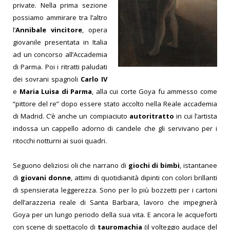
private. Nella prima sezione
possiamo ammirare tra l’altro
l’
Annibale vincitore
, opera
giovanile presentata in Italia
ad un concorso all’Accademia
di Parma. Poi i ritratti paludati
dei sovrani spagnoli
Carlo IV
e
Maria Luisa di Parma
, alla cui corte Goya fu ammesso come
“pittore del re” dopo essere stato accolto nella Reale accademia
di Madrid. C’è anche un compiaciuto
autoritratto
in cui l’artista
indossa un cappello adorno di candele che gli servivano per i
ritocchi notturni ai suoi quadri.
Seguono deliziosi oli che narrano di
giochi di bimbi
, istantanee
di
giovani donne
, attimi di quotidianità dipinti con colori brillanti
di spensierata leggerezza. Sono per lo più bozzetti per i cartoni
dell’arazzeria reale di Santa Barbara, lavoro che impegnerà
Goya per un lungo periodo della sua vita. E ancora le acqueforti
con scene di spettacolo di
tauromachia
(il volteggio audace del