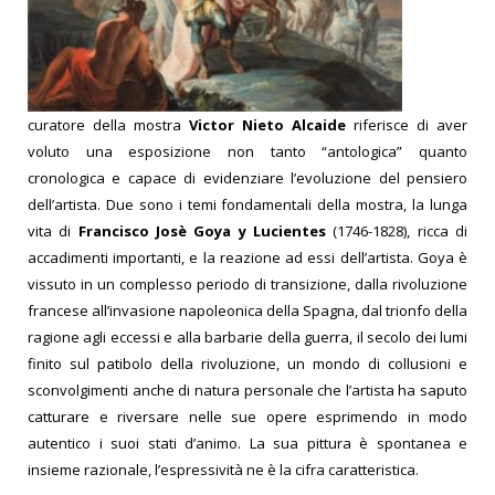
curatore della mostra
Victor Nieto Alcaide
riferisce di aver
voluto una esposizione non tanto “antologica” quanto
cronologica e capace di evidenziare l’evoluzione del pensiero
dell’artista. Due sono i temi fondamentali della mostra, la lunga
vita di
Francisco Josè Goya y Lucientes
(1746-1828), ricca di
accadimenti importanti, e la reazione ad essi dell’artista. Goya è
vissuto in un complesso periodo di transizione, dalla rivoluzione
francese all’invasione napoleonica della Spagna, dal trionfo della
ragione agli eccessi e alla barbarie della guerra, il secolo dei lumi
finito sul patibolo della rivoluzione, un mondo di collusioni e
sconvolgimenti anche di natura personale che l’artista ha saputo
catturare e riversare nelle sue opere esprimendo in modo
autentico i suoi stati d’animo. La sua pittura è spontanea e
insieme razionale, l’espressività ne è la cifra caratteristica.