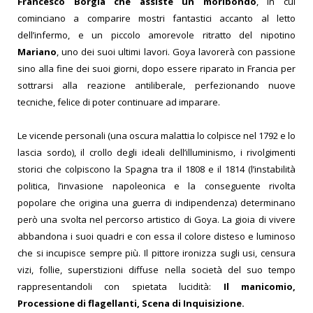
Francesco Borgia che assiste un moribondo
, in cui
cominciano a comparire mostri fantastici accanto al letto
dell’infermo, e un piccolo amorevole ritratto del nipotino
Mariano
, uno dei suoi ultimi lavori. Goya lavorerà con passione
sino alla fine dei suoi giorni, dopo essere riparato in Francia per
sottrarsi alla reazione antiliberale, perfezionando nuove
tecniche, felice di poter continuare ad imparare.
Le vicende personali (una oscura malattia lo colpisce nel 1792 e lo
lascia sordo), il crollo degli ideali dell’illuminismo, i rivolgimenti
storici che colpiscono la Spagna tra il 1808 e il 1814 (l’instabilità
politica, l’invasione napoleonica e la conseguente rivolta
popolare che origina una guerra di indipendenza) determinano
però una svolta nel percorso artistico di Goya. La gioia di vivere
abbandona i suoi quadri e con essa il colore disteso e luminoso
che si incupisce sempre più. Il pittore ironizza sugli usi, censura
vizi, follie, superstizioni diffuse nella società del suo tempo
rappresentandoli con spietata lucidità:
Il manicomio,
Processione di flagellanti, Scena di Inquisizione.