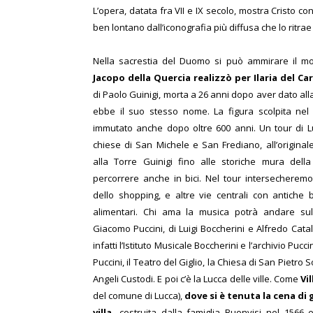
L’opera, datata fra VII e IX secolo, mostra Cristo c
ben lontano dall’iconografia più diffusa che lo ritrae
Nella sacrestia del
Duomo si può ammirare il m
Jacopo della Quercia realizzò per Ilaria del Ca
di Paolo Guinigi, morta a 26 anni dopo aver dato al
ebbe il suo stesso nome. La figura scolpita ne
immutato anche dopo oltre 600 anni. Un tour di Lu
chiese di San Michele e San Frediano, all’originale
alla Torre Guinigi fino alle storiche mura dell
percorrere anche in bici. Nel tour intersecheremo 
dello shopping, e altre vie centrali con antiche 
alimentari.
Chi ama la musica potrà andare sul
Giacomo Puccini, di Luigi Boccherini e Alfredo Catal
infatti l’Istituto Musicale Boccherini e l’archivio Puc
Puccini, il Teatro del Giglio, la Chiesa di San Pietro 
Angeli Custodi. E poi c’è la Lucca delle ville. Come
Vi
del comune di Lucca),
dove si è tenuta la cena di 
villa,
costruita dalla famiglia Buonvisi nel 1566 e 