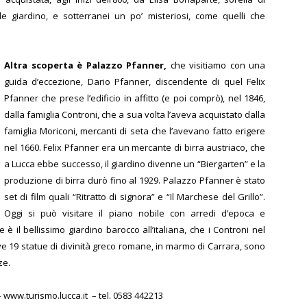
 giardino, e sotterranei un po’ misteriosi, come quelli che
Altra scoperta è Palazzo Pfanner,
che visitiamo con una
guida d’eccezione, Dario Pfanner, discendente di quel Felix
Pfanner che prese l’edificio in affitto (e poi comprò), nel 1846,
dalla famiglia Controni, che a sua volta l’aveva acquistato dalla
famiglia Moriconi, mercanti di seta che l’avevano fatto erigere
nel 1660. Felix Pfanner era un mercante di birra austriaco, che
a Lucca ebbe successo, il giardino divenne un “Biergarten” e la
produzione di birra durò fino al 1929.
Palazzo Pfanner è stato
set di film quali “Ritratto di signora” e “Il Marchese del Grillo”.
Oggi si può visitare il piano nobile con arredi d’epoca e
 è il bellissimo giardino barocco all’italiana, che i Controni nel
ve 19 statue di divinità greco romane, in marmo di Carrara, sono
ze.
–
www.turismo.lucca.it –
tel. 0583 442213