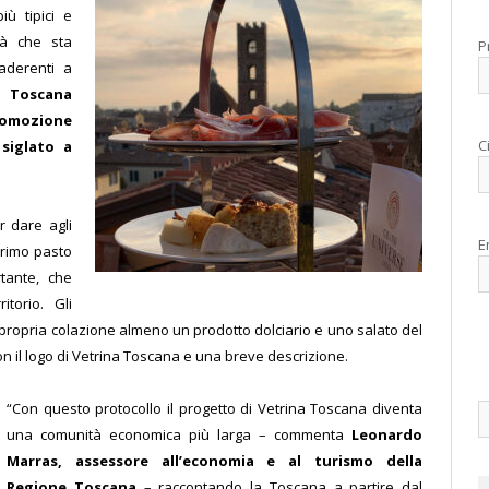
iù tipici e
tà che sta
P
aderenti a
 Toscana
omozione
C
siglato a
r dare agli
E
primo pasto
rtante, che
itorio. Gli
 propria colazione almeno un prodotto dolciario e uno salato del
con il logo di Vetrina Toscana e una breve descrizione.
“Con questo protocollo il progetto di Vetrina Toscana diventa
una comunità economica più larga – commenta
Leonardo
Marras, assessore all’economia e al turismo della
Regione Toscana
– raccontando la Toscana a partire dal