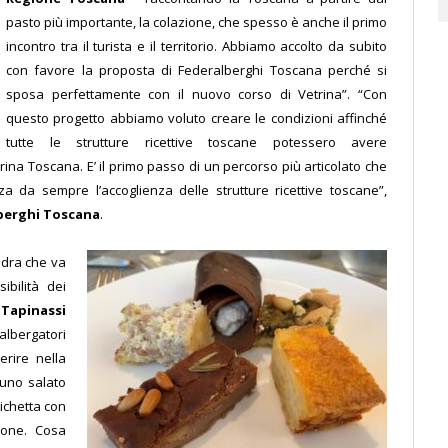
pasto più importante, la colazione, che spesso è anche il primo
incontro tra il turista e il territorio. Abbiamo accolto da subito
con favore la proposta di Federalberghi Toscana perché si
sposa perfettamente con il nuovo corso di Vetrina”. “Con
questo progetto abbiamo voluto creare le condizioni affinché
tutte le strutture ricettive toscane potessero avere
trina Toscana. E’ il primo passo di un percorso più articolato che
a da sempre l’accoglienza delle strutture ricettive toscane”,
lberghi Toscana
.
adra che va
ibilità dei
 Tapinassi
i albergatori
erire nella
 uno salato
tichetta con
ione. Cosa