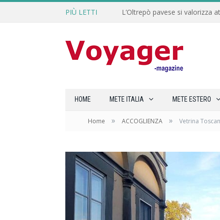
PIÙ LETTI
L’Oltrepò pavese si valorizza at
HOME
METE ITALIA
METE ESTERO
»
»
Home
ACCOGLIENZA
Vetrina Toscana