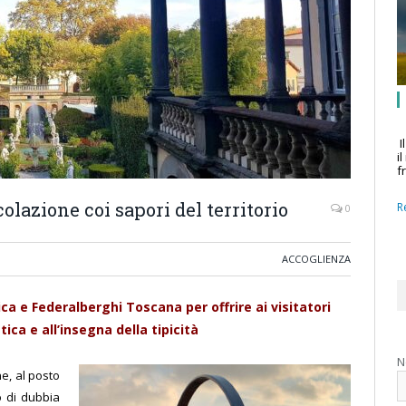
I
i
f
olazione coi sapori del territorio
R
0
ACCOGLIENZA
 e Federalberghi Toscana per offrire ai visitatori
ica e all’insegna della tipicità
N
e, al posto
o di dubbia