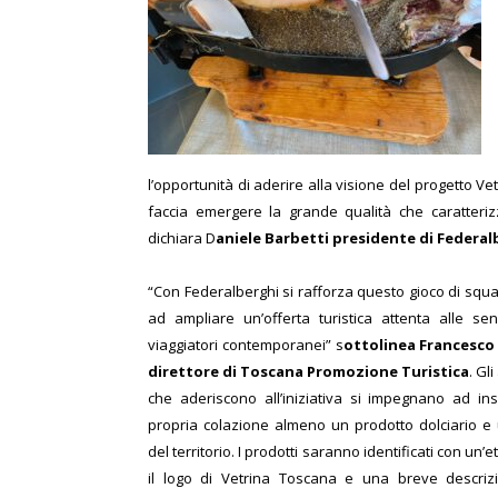
l’opportunità di aderire alla visione del progetto Ve
faccia emergere la grande qualità che caratterizz
dichiara D
aniele Barbetti presidente di Federa
“Con Federalberghi si rafforza questo gioco di squ
ad ampliare un’offerta turistica attenta alle sens
viaggiatori contemporanei” s
ottolinea Francesco
direttore di Toscana Promozione Turistica
. Gl
che aderiscono all’iniziativa si impegnano ad ins
propria colazione almeno un prodotto dolciario e
del territorio. I prodotti saranno identificati con un’e
il logo di Vetrina Toscana e una breve descriz