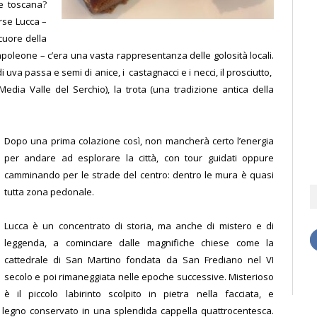
ne toscana?
rse Lucca –
cuore della
 Napoleone – c’era una vasta rappresentanza delle golosità locali.
 di uva passa e semi di anice, i castagnacci e i necci, il prosciutto,
dia Valle del Serchio), la trota (una tradizione antica della
Dopo una prima colazione così, non mancherà certo l’energia
per andare ad esplorare la città, con tour guidati oppure
camminando per le strade del centro: dentro le mura è quasi
tutta zona pedonale.
Lucca è un concentrato di storia, ma anche di mistero e di
leggenda, a cominciare dalle magnifiche chiese come la
cattedrale di San Martino fondata da San Frediano nel VI
secolo e poi rimaneggiata nelle epoche successive. Misterioso
è il piccolo labirinto scolpito in pietra nella facciata, e
di legno conservato in una splendida cappella quattrocentesca.