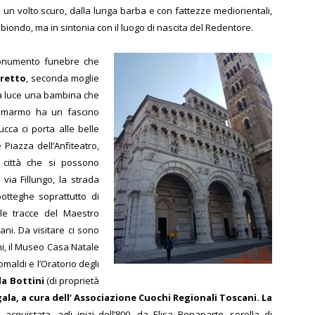
on un volto scuro, dalla lunga barba e con fattezze mediorientali,
 biondo, ma in sintonia con il luogo di nascita del Redentore.
onumento funebre che
rretto
, seconda moglie
la luce una bambina che
l marmo ha un fascino
cca ci porta alle belle
 Piazza dell’Anfiteatro,
a città che si possono
via Fillungo, la strada
botteghe soprattutto di
le tracce del Maestro
ani. Da visitare ci sono
cini, il Museo Casa Natale
Somaldi e l’Oratorio degli
lla Bottini
(di proprietà
gala, a cura dell’ Associazione Cuochi Regionali Toscani. La
acquistata, agli inizi dell’800, da Elisa Bonaparte, sorella di