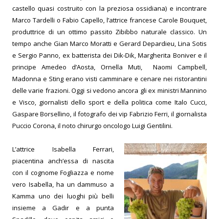
castello quasi costruito con la preziosa ossidiana) e incontrare
Marco Tardelli o Fabio Capello, l’attrice francese Carole Bouquet,
produttrice di un ottimo passito Zibibbo naturale classico. Un
tempo anche Gian Marco Moratti e Gerard Depardieu, Lina Sotis
e Sergio Panno, ex batterista dei Dik-Dik, Margherita Boniver e il
principe Amedeo d’Aosta, Ornella Muti, Naomi Campbell,
Madonna e Sting erano visti camminare e cenare nei ristorantini
delle varie frazioni. Oggi si vedono ancora gli ex ministri Mannino
e Visco, giornalisti dello sport e della politica come Italo Cucci,
Gaspare Borsellino, il fotografo dei vip Fabrizio Ferri, il giornalista
Puccio Corona, il noto chirurgo oncologo Luigi Gentilini.
L’attrice Isabella Ferrari,
piacentina anch’essa di nascita
con il cognome Fogliazza e nome
vero Isabella, ha un dammuso a
Kamma uno dei luoghi più belli
insieme a Gadir e a punta