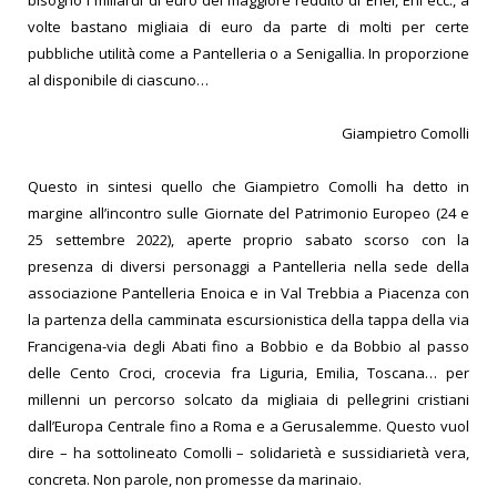
volte bastano migliaia di euro da parte di molti per certe
pubbliche utilità come a Pantelleria o a Senigallia. In proporzione
al disponibile di ciascuno…
Giampietro Comolli
Questo in sintesi quello che Giampietro Comolli ha detto in
margine all’incontro sulle Giornate del Patrimonio Europeo (24 e
25 settembre 2022), aperte proprio sabato scorso con la
presenza di diversi personaggi a Pantelleria nella sede della
associazione Pantelleria Enoica e in Val Trebbia a Piacenza con
la partenza della camminata escursionistica della tappa della via
Francigena-via degli Abati fino a Bobbio e da Bobbio al passo
delle Cento Croci, crocevia fra Liguria, Emilia, Toscana… per
millenni un percorso solcato da migliaia di pellegrini cristiani
dall’Europa Centrale fino a Roma e a Gerusalemme. Questo vuol
dire – ha sottolineato Comolli – solidarietà e sussidiarietà vera,
concreta. Non parole, non promesse da marinaio.