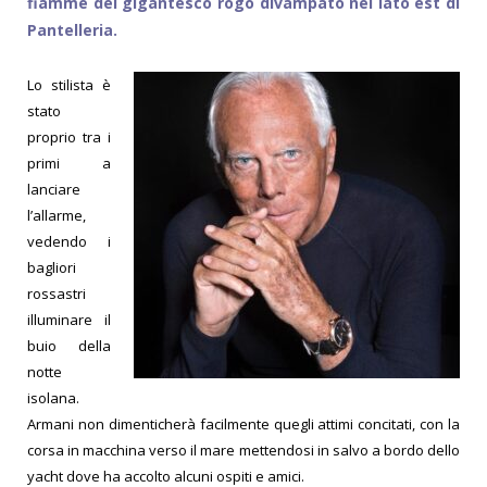
fiamme del gigantesco rogo divampato nel lato est di
Pantelleria.
Lo stilista è
stato
proprio tra i
primi a
lanciare
l’allarme,
vedendo i
bagliori
rossastri
illuminare il
buio della
notte
isolana.
Armani non dimenticherà facilmente quegli attimi concitati, con la
corsa in macchina verso il mare mettendosi in salvo a bordo dello
yacht dove ha accolto alcuni ospiti e amici.