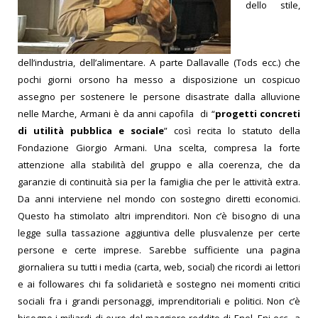
dello stile,
dell’industria, dell’alimentare. A parte Dallavalle (Tods ecc.) che
pochi giorni orsono ha messo a disposizione un cospicuo
assegno per sostenere le persone disastrate dalla alluvione
nelle Marche, Armani è da anni capofila di “
progetti concreti
di utilità pubblica e sociale
” così recita lo statuto della
Fondazione Giorgio Armani. Una scelta, compresa la forte
attenzione alla stabilità del gruppo e alla coerenza, che da
garanzie di continuità sia per la famiglia che per le attività extra.
Da anni interviene nel mondo con sostegno diretti economici.
Questo ha stimolato altri imprenditori. Non c’è bisogno di una
legge sulla tassazione aggiuntiva delle plusvalenze per certe
persone e certe imprese. Sarebbe sufficiente una pagina
giornaliera su tutti i media (carta, web, social) che ricordi ai lettori
e ai followares chi fa solidarietà e sostegno nei momenti critici
sociali fra i grandi personaggi, imprenditoriali e politici. Non c’è
bisogno i miliardi di euro del maggiore reddito di Enel, Eni ecc., a