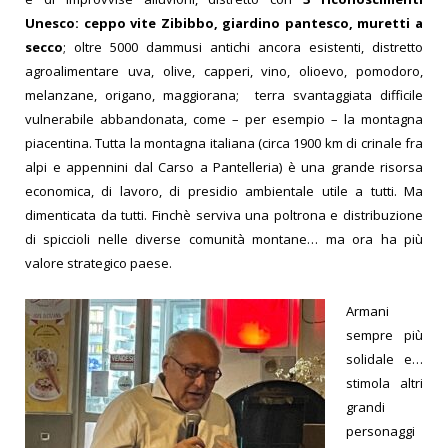
Unesco: ceppo vite Zibibbo, giardino pantesco, muretti a
secco
; oltre 5000 dammusi antichi ancora esistenti, distretto
agroalimentare uva, olive, capperi, vino, olioevo, pomodoro,
melanzane, origano, maggiorana; terra svantaggiata difficile
vulnerabile abbandonata, come – per esempio – la montagna
piacentina. Tutta la montagna italiana (circa 1900 km di crinale fra
alpi e appennini dal Carso a Pantelleria) è una grande risorsa
economica, di lavoro, di presidio ambientale utile a tutti. Ma
dimenticata da tutti. Finchè serviva una poltrona e distribuzione
di spiccioli nelle diverse comunità montane… ma ora ha più
valore strategico paese.
Armani
sempre più
solidale e…
stimola altri
grandi
personaggi