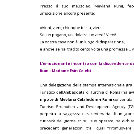
Presso il suo mausoleo, Mevlana Rumi, fec
un’iscrizione ancora presente:
«Vieni, vieni; chiunque tu sia, vieni.
Sei un pagano, un idolatra, un ateo? Vieni!
La nostra casa non è un luogo di disperazione,
e anche se hai tradito cento volte una promessa… v
L’emozionante incontro con la discendente d
Rumi: Madame Esin Celebi
Una delegazione della stampa internazionale (tra cu
Turistico dell’Ambasciata di Turchia di Roma) ha avu
nipote di Mevlana Celaleddin-i Rumi
convenuta in
Tourism Promotion and Development Agency (TGA
perpetra la saggezza ultracentenaria di un gran
curiosità dei giornalisti sul suo operato, ha dichia
precedenti generazioni, tra i quali “Promuover