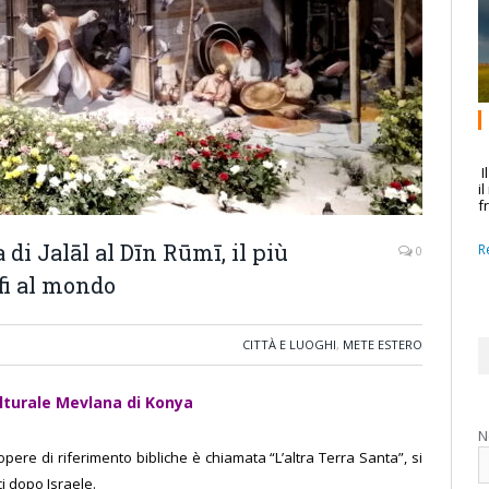
I
i
f
 di Jalāl al Dīn Rūmī, il più
R
0
fi al mondo
CITTÀ E LUOGHI
,
METE ESTERO
ulturale Mevlana di Konya
N
opere di riferimento bibliche è chiamata “L’altra Terra Santa”, si
ici dopo Israele.