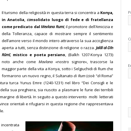
P
Il turismo della religiosità in questa terra si concentra a
Konya
,
in Anatolia,
co
nsolidato luogo di fede e di fratellanza
come predicato dal
Mevlana Rumi
,
il promotore dell’Amicizia e
della Tolleranza, capace di mostrare sempre il sentimento
C
dell’amore verso il mondo intero attraverso la sua accoglienza
aperta a tutti, senza distinzione di religione o razza.
Jalāl al-Dīn
Rūmī,
mistico e poeta persiano
, (Balkh 1207-Konya 1273)
noto anche come
Mavlana
«nostro signore», trascorse la
E
maggior parte della vita a Konya, sotto i Selgiuchidi di Rum che
formarono un nuovo regno, il Sultanato
di Rum
(cioè “
di
Roma”
atura turca Yunus Emre (1240-1231) nel libro “Dei Consigli e le
ella sua preghiera, sia riuscito a plasmare le furie dei terribili
margine di libertà. In seguito a questo intervento molti letterati
vince orientali e rifugiarsi in questa regione che rappresentava
le.
 incentrata