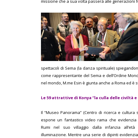
missione che a sua volta passerà alle generazioni f
spettacoli di Sema (la danza spirituale) spiegandone
come rappresentante del Sema e dell’Ordine Mond
nel mondo, M.me Esin è giunta anche a Roma ed è sta
Le 59 attrattive di
Konya “la culla delle civiltà e
Il “Museo Panorama” (Centro di ricerca e cultura sul
espone un fantastico video rama che evidenzia l
Rumi nel suo villaggio dalla infanzia all’età
illuminazione. Mentre una serie di dipinti evidenzia