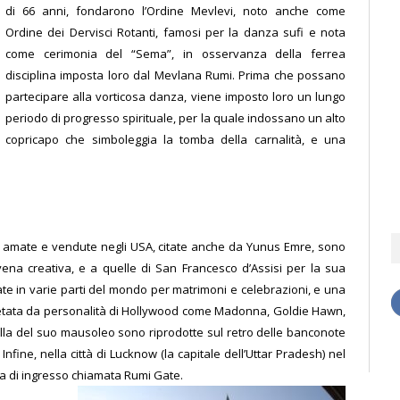
di 66 anni
, fondarono l’Ordine Mevlevi, noto anche come
Ordine dei Dervisci Rotanti, famosi per la danza sufi e nota
come cerimonia del “Sema”, in osservanza della ferrea
disciplina imposta loro dal Mevlana Rumi. Prima che possano
partecipare alla vorticosa danza, viene imposto loro un lungo
periodo di progresso spirituale, per la quale indossano un alto
copricapo che simboleggia la tomba della carnalità, e una
più amate e vendute negli USA, citate anche da Yunus Emre, sono
na creativa, e a quelle di San Francesco d’Assisi per la sua
ate in varie parti del mondo per matrimoni e celebrazioni, e una
retata da personalità di Hollywood come Madonna, Goldie Hawn,
la del suo mausoleo sono riprodotte sul retro delle banconote
.
Infine, nella città di Lucknow (la capitale dell’Uttar Pradesh) nel
ta di ingresso chiamata Rumi Gate.