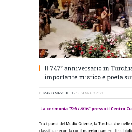
Il 747° anniversario in Turchia
importante mistico e poeta su
DI
MARIO MASCIULLO
-
19 GENNAIO 2023
La cerimonia
“Seb-i Arus
” presso il Centro C
Tra i paesi del Medio Oriente, la Turchia, che nelle 
classifica seconda con il maggior numero di siti bibl