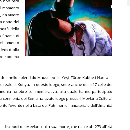
to non “era
 il momento
a, da vivere
La notte del
ndità della
ro Shams di
cambiamento
 dedicò alla
rande poema
adre, nello splendido Mausoleo- lo Yeşil Türbe Kubbe-i Hadra- Il
seale di Konya. In questo luogo, sede anche delle 17 celle dei
 cerimonia funebre commemorativa, alla quale hanno partecipato
e la cerimonia dei Sema ha avuto luogo presso il Mevlana Cultural
ito l’evento nella Lista del Patrimonio Immateriale dell’Umanità
I discepoli del Mevlana, alla sua morte, che risale
al 1273 all’età