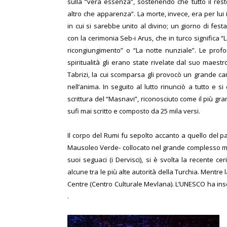
sulla “vera essenza”, sostenendo che tutto il res
altro che apparenza”. La morte, invece, era per lui
in cui si sarebbe unito al divino; un giorno di fest
con la cerimonia Seb-i Arus, che in turco significa “
ricongiungimento” o “La notte nunziale”.
Le profo
spiritualità gli erano state rivelate dal suo maest
Tabrizi, la cui scomparsa gli provocò un grande 
nell’anima. In seguito al lutto rinunciò a tutto e si
scrittura del “Masnavi”, riconosciuto come il più g
sufi mai scritto e composto da 25 mila versi.
Il corpo del Rumi fu sepolto accanto a quello del p
Mausoleo Verde- collocato nel grande complesso mu
suoi seguaci (i Dervisci), si è svolta la recente
alcune tra le più alte autorità della Turchia. Mentr
Centre (Centro Culturale Mevlana). L’UNESCO ha inser
.