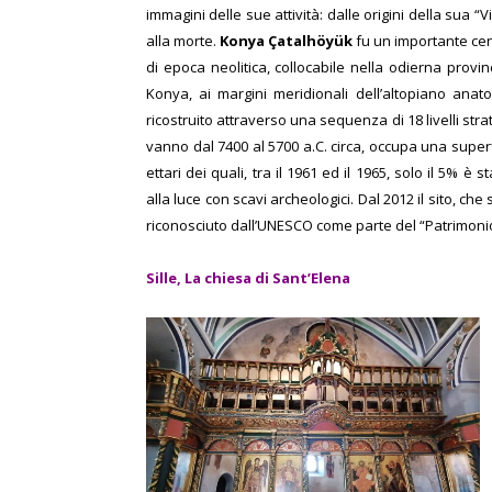
immagini delle sue attività: dalle origini della sua “V
alla morte.
Konya Çatalhöyük
fu un importante cen
di epoca neolitica, collocabile nella odierna provin
Konya, ai margini meridionali dell’altopiano anatoli
ricostruito attraverso una sequenza di 18 livelli strat
vanno dal 7400 al 5700 a.C. circa, occupa una superf
ettari dei quali, tra il 1961 ed il 1965, solo il 5% è s
alla luce con scavi archeologici.
Dal 2012 il sito, che
riconosciuto dall’UNESCO come parte del “Patrimonio
Sille,
La chiesa di Sant’Elena