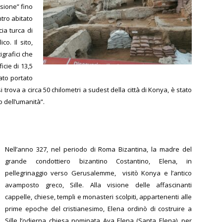
isione” fino
tro abitato
cia turca di
co. Il sito,
igrafici che
icie di 13,5
tato portato
 si trova a circa 50 chilometri a sudest della città di Konya, è stato
 dell’umanità”.
Nell’anno 327, nel periodo di Roma Bizantina, la madre del
grande
condottiero bizantino Costantino, Elena, in
pellegrinaggio verso Gerusalemme, visitò Konya e l’antico
avamposto greco, Sille. Alla visione delle affascinanti
cappelle, chiese, templi e monasteri scolpiti, appartenenti alle
prime epoche del cristianesimo, Elena ordinò di costruire a
Sille l’odierna chiesa nominata Aya Elena (Santa Elena), per