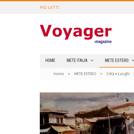
PIÙ LETTI
L’Oltrepò pavese si valorizza at
HOME
METE ITALIA
METE ESTERO
»
»
Home
METE ESTERO
Città e Luoghi