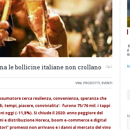
I
i
f
ma le bollicine italiane non crollano
R
0
VINI, PRODOTTI, EVENTI
 consumatore cerca resilenza, convenienza, speranza che
 tempi, piacere, convivialita’: furono 75/76 mil. i tappi
ni oggi (-11,8%). Si chiude il 2020: anno peggiore del
N
ioni e distribuzione Horeca, boom e-commerce e digital
stori” promessi non arrivano e i danni al mercato del vino