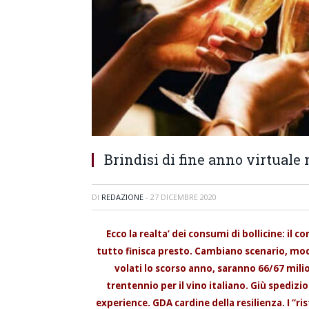
Brindisi di fine anno virtuale 
DI
REDAZIONE
-
27 DICEMBRE 2020
Ecco la realta’ dei consumi di bollicine: il
tutto finisca presto. Cambiano scenario, modi,
volati lo scorso anno, saranno 66/67 milio
trentennio per il vino italiano. Giù spediz
experience. GDA cardine della resilienza. I “ri