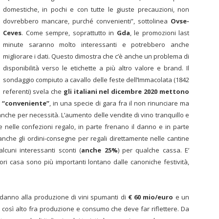
domestiche, in pochi e con tutte le giuste precauzioni, non
dovrebbero mancare, purché convenienti”, sottolinea
Ovse-
Ceves
. Come sempre, soprattutto in
Gda
, le promozioni last
minute saranno molto interessanti e potrebbero anche
migliorare i dati. Questo dimostra che c’è anche un problema di
disponibilità verso le etichette a più altro valore e brand. Il
sondaggio compiuto a cavallo delle feste dell’Immacolata (1842
referenti) svela che
gli italiani nel dicembre 2020 mettono
e “conveniente”
, in una specie di gara fra il non rinunciare ma
nche per necessità. L’aumento delle vendite di vino tranquillo e
e nelle confezioni regalo, in parte frenano il danno e in parte
nche gli ordini-consegne per regali direttamente nelle cantine
lcuni interessanti sconti (
anche 25%
) per qualche cassa. E’
ri casa sono più importanti lontano dalle canoniche festività,
un danno alla produzione di vini spumanti di
€ 60 mio/euro
e un
 così alto fra produzione e consumo che deve far riflettere. Da