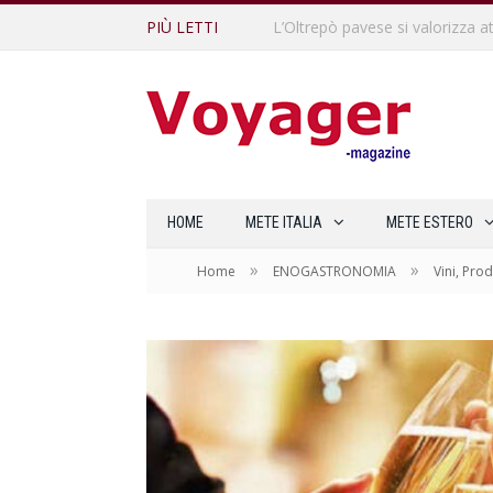
PIÙ LETTI
L’Oltrepò pavese si valorizza at
HOME
METE ITALIA
METE ESTERO
»
»
Home
ENOGASTRONOMIA
Vini, Prod