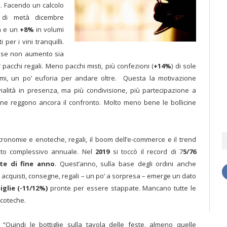
. Facendo un calcolo
i di metà dicembre
a
e un
+8%
in volumi
per i vini tranquilli.
a se non aumento sia
 pacchi regali. Meno pacchi misti, più confezioni (
+14%
) di sole
lemi, un po’ euforia per andare oltre. Questa la motivazione
vialità in presenza, ma più condivisione, più partecipazione a
liane reggono ancora il confronto. Molto meno bene le bollicine
gastronomie e enoteche, regali, il boom dell’e-commerce e il trend
ato complessivo annuale. Nel
2019
si toccò il record di 7
5/76
te di fine anno
. Quest’anno, sulla base degli ordini anche
, acquisti, consegne, regali – un po’ a sorpresa – emerge un dato
iglie (-11/12%)
pronte per essere stappate. Mancano tutte le
iscoteche.
“Quindi le bottiglie sulla tavola delle feste, almeno quelle