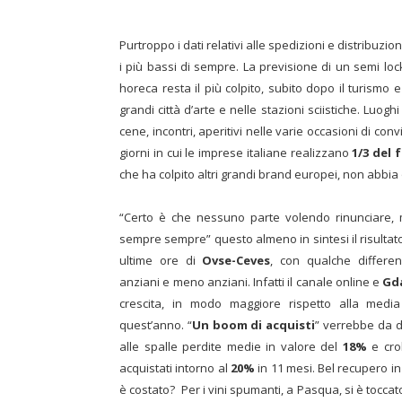
Purtroppo i dati relativi alle spedizioni e distribuzi
i più bassi di sempre. La previsione di un semi loc
horeca resta il più colpito, subito dopo il turismo e 
grandi città d’arte e nelle stazioni sciistiche. Luog
cene, incontri, aperitivi nelle varie occasioni di con
giorni in cui le imprese italiane realizzano
1/3 del
che ha colpito altri grandi brand europei, non abbia 
“Certo è che nessuno parte volendo rinunciare, 
sempre sempre” questo almeno in sintesi il risultato
ultime ore di
Ovse-Ceves
, con qualche differen
anziani e meno anziani. Infatti il canale online e
Gd
crescita, in modo maggiore rispetto alla media 
quest’anno. “
Un boom di acquisti
” verrebbe da 
alle spalle perdite medie in valore del
18%
e crol
acquistati intorno al
20%
in 11 mesi. Bel recupero in
è costato? Per i vini spumanti, a Pasqua, si è toccato