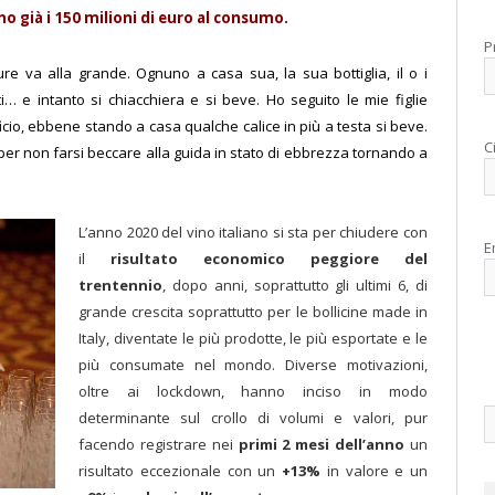
no già i 150 milioni di euro al consumo.
P
e va alla grande. Ognuno a casa sua, la sua bottiglia, il o i
… e intanto si chiacchiera e si beve. Ho seguito le mie figlie
ficio, ebbene stando a casa qualche calice in più a testa si beve.
C
er non farsi beccare alla guida in stato di ebbrezza tornando a
L’anno 2020 del vino italiano si sta per chiudere con
E
il
risultato economico peggiore del
trentennio
, dopo anni, soprattutto gli ultimi 6, di
grande crescita soprattutto per le bollicine made in
Italy, diventate le più prodotte, le più esportate e le
più consumate nel mondo. Diverse motivazioni,
oltre ai lockdown, hanno inciso in modo
determinante sul crollo di volumi e valori, pur
facendo registrare nei
primi 2 mesi dell’anno
un
risultato eccezionale con un
+13%
in valore e un