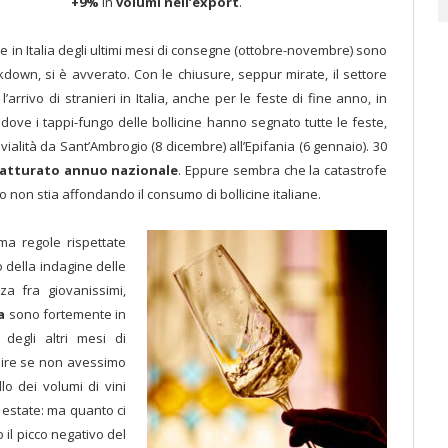
+9%
in
volumi nell’export
.
one in Italia degli ultimi mesi di consegne (ottobre-novembre) sono
kdown, si è avverato. Con le chiusure, seppur mirate, il settore
l’arrivo di stranieri in Italia, anche per le feste di fine anno, in
hi dove i tappi-fungo delle bollicine hanno segnato tutte le feste,
vivialità da Sant’Ambrogio (8 dicembre) all’Epifania (6 gennaio).
30
 fatturato annuo nazionale
. Eppure sembra che la catastrofe
o non stia affondando il consumo di bollicine italiane.
ma regole rispettate
 della indagine delle
za fra giovanissimi,
a
sono fortemente in
degli altri mesi di
dire se non avessimo
lo dei volumi di vini
 estate: ma quanto ci
 il picco negativo del