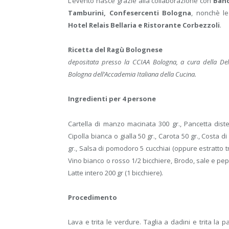
L’evento nasce grazie alla collaborazione con
Banc
Tamburini, Confesercenti Bologna
, nonchè l
Hotel Relais Bellaria e Ristorante Corbezzoli
.
Ricetta del Ragù Bolognese
depositata presso la CCIAA Bologna, a cura della Del
Bologna dell’Accademia Italiana della Cucina.
Ingredienti per 4 persone
Cartella di manzo macinata 300 gr., Pancetta diste
Cipolla bianca o gialla 50 gr., Carota 50 gr., Costa 
gr., Salsa di pomodoro 5 cucchiai (oppure estratto tri
Vino bianco o rosso 1/2 bicchiere, Brodo, sale e pep
Latte intero 200 gr (1 bicchiere).
Procedimento
Lava e trita le verdure. Taglia a dadini e trita la p