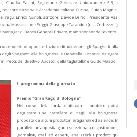
; Claudio Pasini, Segretario Generale Unioncamere E-R, il
i, revisore nazionale Accademia Italiana Cucina; Guido Magnisi,
 ragù; Enrico Gurioli, scrittore; Davide Di Noi, Presidente Ass.
Cucina Massimiliano Poggi); Giuseppe Tarantino (rist. Corbezzoli);
ive Manager di Banca Generali Private, main sponsor dell’evento.
 contendenti di opposte fazioni cittadine: per gli Spaghetti alla
 degli Spaghetti alla bolognese’ e Donatella Luccarini, delegata
i Pecci, del direttivo ‘Apostoli della tagliatella’ e Guido Mascioli,
a.
Il programma della giornata
Premio “Gran Ragù di Bologna”
Nel corso della tarda mattinata il pubblico potrà
degustare una carrellata di ‘ragù alla bolognese’
proposta da alcuni produttori artigianali ed aziende. In
parallelo un’apposita giuria selezionata di gastronomi,
giornalisti, chef ed esperti, analizzerà i prodotti qui