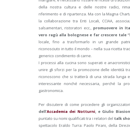
mangiare; è necessario fissare le ricette di tradizi
della nostra cultura e delle nostre radici, ri
riferimento e di ripartenza. Ma con la Magna Chart
la collaborazione tra Enti Locali, CCIAA, associa
salsamentari, ristoratori ecc.,
promuovere in Ita
vero ragù alla bolognese e far crescere tale 
locale, fino a trasformarlo in un grande patr
riconosciuto in tutto il mondo – nella sua ricetta tr
generico condimento di carne.
I processi alla cucina sono superati e anacronistic
unire gli sforzi per la promozione delle identità tra
riconoscono che si tratterà di una strada lunga 
interessante nonché necessaria, perché la pro
gastronomica.
Per discutere di come procedere gli organizzato
dell’
Accademia dei Notturni
, e Giulio Biasi
puntato su nomi qualificati tra i relatori del
talk sh
spettacolo Eraldo Turra: Paolo Pirani, della Direzi