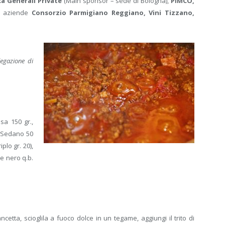
a Generali Private
(Main sponsor – sede di Bologna),
PIMCO,
e aziende
Consorzio Parmigiano Reggiano, Vini Tizzano,
egazione di
sa 150 gr.,
di Sedano 50
plo gr. 20),
e nero q.b.
ancetta, scioglila a fuoco dolce in un tegame, aggiungi il trito di