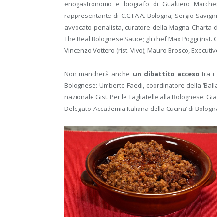
enogastronomo e biografo di Gualtiero Marchesi
rappresentante di C.C.I.A.A. Bologna; Sergio Savign
avvocato penalista, curatore della Magna Charta del
The Real Bolognese Sauce; gli chef Max Poggi (rist. 
Vincenzo Vottero (rist. Vivo); Mauro Brosco, Execut
Non mancherà anche
un dibattito acceso
tra i
Bolognese: Umberto Faedi, coordinatore della ‘Balla
nazionale Gist. Per le Tagliatelle alla Bolognese: Giann
Delegato ‘Accademia Italiana della Cucina’ di Bologn