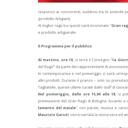
responso ai concorrenti, suddivisi tra le aziende pr
(prodotto Artigiani).
Al miglior ragù tra questi sarà incoronato “
Gran rag
e prodotto artigianale.
Il Programma per il pubblico
A
l mattino, ore 10,
si terrà il Convegno “
1
a
Giorn
del Ragù
”
da parte dei rappresentanti di associazion
In contemporanea e nel pomeriggio ci sarà un’espo
altri prodotti. Durante il pranzo – solo su prenot
Tagliatelle, queste ultime curate dallo staff di Giovan
Nel pomeriggio, dalle ore 15,00 alle
18
, si po
premiazione del Gran Ragù di Bologna. Accanto a 
lamento del maiale
”, con parole, musica e canz
Maurizio Garuti
: verrà narrata la storia vera ed a