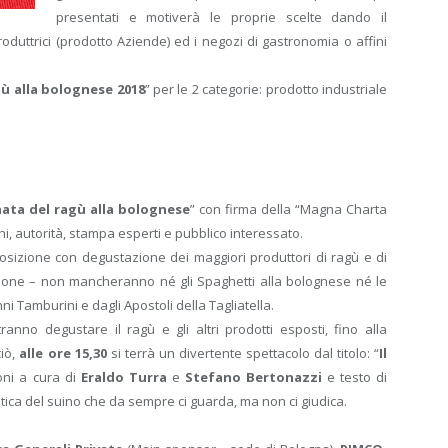
presentati e motiverà le proprie scelte dando il
oduttrici (prodotto Aziende) ed i negozi di gastronomia o affini
ù alla bolognese 2018
” per le 2 categorie: prodotto industriale
ata del ragù alla bolognese
” con firma della “Magna Charta
i, autorità, stampa esperti e pubblico interessato.
sizione con degustazione dei maggiori produttori di ragù e di
azione – non mancheranno né gli Spaghetti alla bolognese né le
ni Tamburini e dagli Apostoli della Tagliatella.
tranno degustare il ragù e gli altri prodotti esposti, fino alla
ciò,
a
lle ore 15,30
si terrà un divertente spettacolo dal titolo: “
Il
oni a cura di
Eraldo Turra
e
Stefano Bertonazzi
e testo di
ntica del suino che da sempre ci guarda, ma non ci giudica.