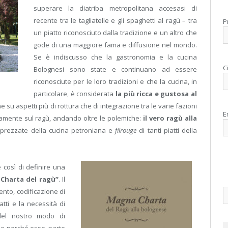
superare la diatriba metropolitana accesasi di
recente tra le tagliatelle e gli spaghetti al ragù – tra
P
un piatto riconosciuto dalla tradizione e un altro che
gode di una maggiore fama e diffusione nel mondo.
Se è indiscusso che la gastronomia e la cucina
C
Bolognesi sono state e continuano ad essere
riconosciute per le loro tradizioni e che la cucina, in
particolare, è considerata
la più ricca e gustosa al
e su aspetti più di rottura che di integrazione tra le varie fazioni
E
ivamente sul ragù, andando oltre le polemiche:
il vero ragù alla
pprezzate della cucina petroniana e
filrouge
di tanti piatti della
 così di definire una
Charta del ragù”
. Il
nto, codificazione di
atti e la necessità di
 del nostro modo di