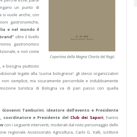
one perché esse, parte
mangano un punto di
a si vuole anche, con
zioni gastronomiche,
lia e nel mondo il
“brand”
oltre il livello
imonio gastronomico
adizionale, e non come
Copertina della Magna Charta del Ragù
i, e bisogna piuttosto
dizionali legate alla ‘cucina bolognese’: gli stessi organizzatori
e non semplice, ma sicuramente percorribile e indubbiamente
mozione turistica di Bologna va di pari passo con quella
ri
Giovanni Tamburini
,
ideatore dell’evento e Presidente
on, coordinatore e Presidente del
Club dei Sapori
, hanno
ow
con i seguenti interventi, moderati dal noto personaggio dello
one regionale Assessorato Agricoltura, Carlo G. Valli, scrittore