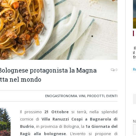
I
i
f
a Bolognese protagonista la Magna
R
0
etta nel mondo
ENOGASTRONOMIA
,
VINI, PRODOTTI, EVENTI
Il prossimo
21 Ottobre
si terrà, nella splendid
cornice di
Villa Ranuzzi Cospi a Bagnarola di
N
Budrio
, in provincia di Bologna, la
1
a
Giornata del
Ragù alla bolognese
. L’evento si propone di