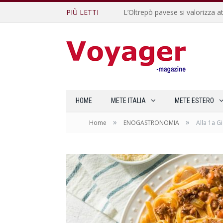
PIÙ LETTI
L’Oltrepò pavese si valorizza at
HOME
METE ITALIA
METE ESTERO
»
»
Home
ENOGASTRONOMIA
Alla 1a G