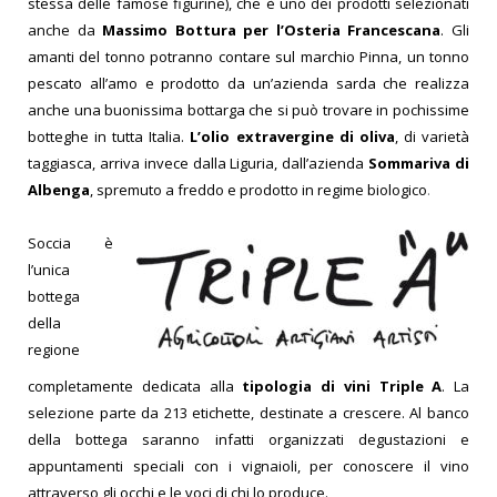
stessa delle famose figurine), che è uno dei prodotti selezionati
anche da
Massimo Bottura per l’Osteria Francescana
. Gli
amanti del tonno potranno contare sul marchio Pinna, un tonno
pescato all’amo e prodotto da un’azienda sarda che realizza
anche una buonissima bottarga che si può trovare in pochissime
botteghe in tutta Italia.
L’olio extravergine di oliva
, di varietà
taggiasca, arriva invece dalla Liguria, dall’azienda
Sommariva di
Albenga
, spremuto a freddo e prodotto in regime biologico
.
Soccia è
l’unica
bottega
della
regione
completamente dedicata alla
tipologia di vini Triple A
. La
selezione parte da 213 etichette, destinate a crescere. Al banco
della bottega saranno infatti organizzati degustazioni e
appuntamenti speciali con i vignaioli, per conoscere il vino
attraverso gli occhi e le voci di chi lo produce.