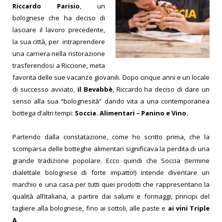
Riccardo Parisio
, un
bolognese che ha deciso di
lasciare il lavoro precedente,
la sua città, per intraprendere
una carriera nella ristorazione
trasferendosi a Riccione, meta
favorita delle sue vacanze giovanili.
Dopo cinque anni e un locale
di successo avviato,
il Bevabbè
, Riccardo ha deciso di dare un
senso alla sua “bolognesità” dando vita a una contemporanea
bottega d’altri tempi:
Soccia. Alimentari – Panino e Vino.
Partendo dalla constatazione, come ho scritto prima, che la
scomparsa delle botteghe alimentari significava la perdita di una
grande tradizione popolare. Ecco quindi che Soccia (termine
dialettale bolognese di forte impatto!) intende diventare un
marchio e una casa per tutti quei prodotti che rappresentano la
qualità all’italiana, a partire dai salumi e formaggi, principi del
tagliere alla bolognese, fino ai sottoli, alle paste e
ai vini Triple
A
.