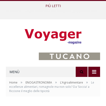
PIÙ LETTI
L’Oltrepò pavese si valorizza attraverso 15 percorsi enoturistici
MENÙ
»
»
»
Home
ENOGASTRONOMIA
L’Agroalimentare
Le
eccellenze alimentari, romagnole ma non solo? Da ‘Soccia’ a
Riccione il meglio delle tipicità