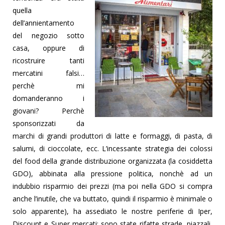
quella
dell’annientamento
del negozio sotto
casa, oppure di
ricostruire tanti
mercatini falsi…
perchè mi
domanderanno i
giovani? Perchè
sponsorizzati da
marchi di grandi produttori di latte e formaggi, di pasta, di
salumi, di cioccolate, ecc. L’incessante strategia dei colossi
del food della grande distribuzione organizzata (la cosiddetta
GDO), abbinata alla pressione politica, nonchè ad un
indubbio risparmio dei prezzi (ma poi nella GDO si compra
anche l’inutile, che va buttato, quindi il risparmio è minimale o
solo apparente), ha assediato le nostre periferie di Iper,
Discount e Super mercati: sono state rifatte strade, piazzali,