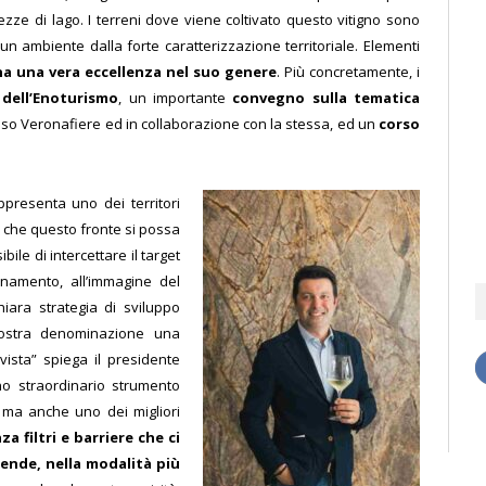
ezze di lago. I terreni dove viene coltivato questo vitigno sono
n ambiente dalla forte caratterizzazione territoriale. Elementi
a una vera eccellenza nel suo genere
. Più concretamente, i
dell’Enoturismo
, un importante
convegno sulla tematica
so Veronafiere ed in collaborazione con la stessa, ed un
corso
presenta uno dei territori
ti che questo fronte si possa
ile di intercettare il target
ionamento, all’immagine del
iara strategia di sviluppo
nostra denominazione una
ista” spiega il presidente
no straordinario strumento
 ma anche uno dei migliori
 filtri e barriere che ci
iende, nella modalità più