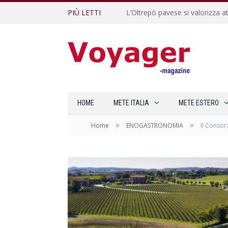
PIÙ LETTI
L’Oltrepò pavese si valorizza at
HOME
METE ITALIA
METE ESTERO
»
»
Home
ENOGASTRONOMIA
Il Consor