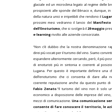
glaciale ed un microclima legato al regime delle br
prospicienti alle sponde del Bènaco e, dunque, in u
della natura unici e irripetibili che rendono il
Lugan
prossimi mesi vedranno il lancio del
Manifesto 
dell’Enoturismo
, che si svolgerà il
29 maggio
pres
e-learning
rivolto alle aziende consorziate.
“Non c’è dubbio che la nostra denominazione rap
direi più vocati per il turismo del vino. Siamo convin
espandere ulteriormente cercando, però, il più possib
di enoturisti più in sintonia e coerenti al posiz
Lugana. Per questo è importante definire una ch
dell’enoturismo che ci consenta di dare alla 
coerente reputazione anche da questo punto di v
Fabio Zenato
.
“Il turismo del vino non è solo u
economico a disposizione delle imprese del vino,
mezzi di comunicazione.
Una comunicazione senza
consente di fare conoscere il territorio, le az