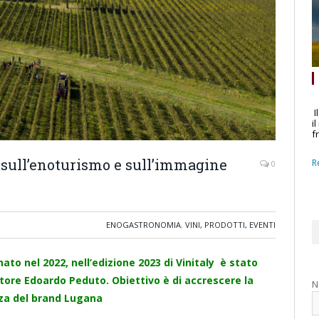
I
i
f
 sull’enoturismo e sull’immagine
R
0
ENOGASTRONOMIA
,
VINI, PRODOTTI, EVENTI
to nel 2022, nell’edizione 2023 di Vinitaly è stato
tore Edoardo Peduto. Obiettivo è di accrescere la
N
a del brand Lugana