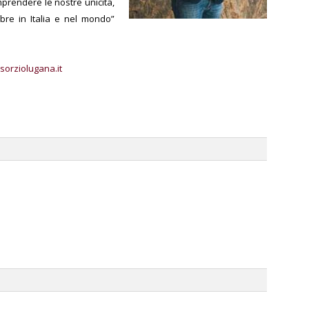
mprendere le nostre unicità,
bre in Italia e nel mondo”
orziolugana.it