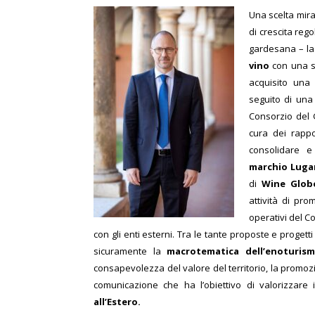
Una scelta mira
di crescita rego
gardesana – la
vino
con una s
acquisito una
seguito di una 
Consorzio del 
cura dei rappo
consolidare 
marchio Luga
di
Wine Glob
attività di pr
operativi del Co
con gli enti esterni.
Tra le tante proposte e progetti
sicuramente la
macrotematica dell’enoturis
consapevolezza del valore del territorio, la promoz
comunicazione che ha l’obiettivo di valorizzare
all’Estero.