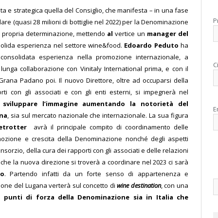
ta e strategica quella del Consiglio, che manifesta – in una fase
P
lare (quasi 28 milioni di bottiglie nel 2022) per la Denominazione
 propria determinazione, mettendo
al
vertice un
manager del
olida esperienza nel settore wine&food.
Edoardo Peduto
ha
 consolidata esperienza nella promozione internazionale, a
C
lunga collaborazione con Vinitaly International prima, e con il
Grana Padano poi. Il nuovo Direttore, oltre ad occuparsi della
rti con gli associati e con gli enti esterni, si impegnerà nel
e
sviluppare l’immagine aumentando la notorietà del
E
na
, sia sul mercato nazionale che internazionale. La sua
figura
etrotter
avrà il principale compito di coordinamento delle
omozione e crescita della Denominazione nonché degli aspetti
nsorzio, della cura dei rapporti con gli associati e delle relazioni
 che la nuova direzione si troverà a coordinare nel 2023 ci sarà
mo
. Partendo infatti da un forte senso di appartenenza e
ione del Lugana verterà sul concetto di
wine destination
, con una
 i
punti di forza della Denominazione sia in Italia che