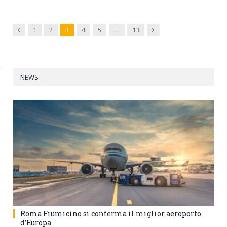
Previous
Next
1
2
3
4
5
…
13
NEWS
Roma Fiumicino si conferma il miglior aeroporto
d’Europa