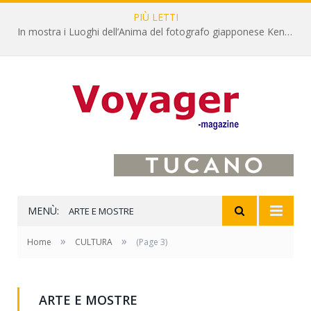
PIÙ LETTI
L’Oltrepò pavese si valorizza attraverso 15 percorsi enoturistici
MENÙ:
ARTE E MOSTRE
»
»
Home
CULTURA
(Page 3)
ARTE E MOSTRE