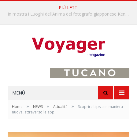
PIÙ LETTI
L’Oltrepò pavese si valorizza attraverso 15 percorsi enoturistici
MENÙ
»
»
»
Home
NEWS
Attualità
Scoprire Lipsia in maniera
nuova, attraverso le app