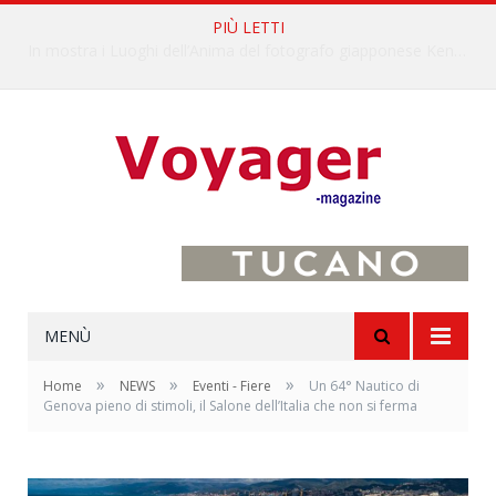
PIÙ LETTI
L’Oltrepò pavese si valorizza attraverso 15 percorsi enoturistici
MENÙ
»
»
»
Home
NEWS
Eventi - Fiere
Un 64° Nautico di
Genova pieno di stimoli, il Salone dell’Italia che non si ferma