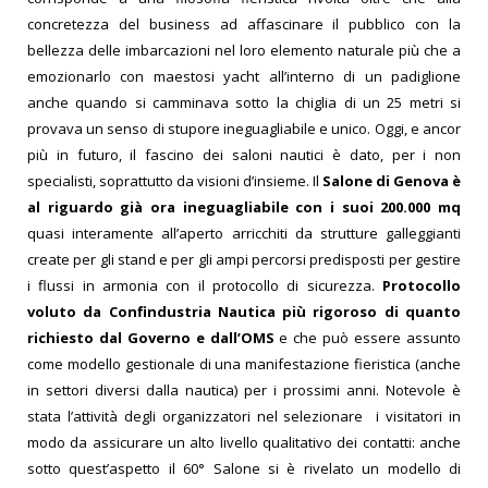
concretezza del business ad affascinare il pubblico con la
bellezza delle imbarcazioni nel loro elemento naturale più che a
emozionarlo con maestosi yacht all’interno di un padiglione
anche quando si camminava sotto la chiglia di un 25 metri si
provava un senso di stupore ineguagliabile e unico. Oggi, e ancor
più in futuro, il fascino dei saloni nautici è dato, per i non
specialisti, soprattutto da visioni d’insieme. Il
Salone di Genova è
al riguardo già ora ineguagliabile con i suoi 200.000 mq
quasi interamente all’aperto arricchiti da strutture galleggianti
create per gli stand e per gli ampi percorsi predisposti per gestire
i flussi in armonia con il protocollo di sicurezza.
Protocollo
voluto da Confindustria Nautica più rigoroso di quanto
richiesto dal Governo e dall’OMS
e che può essere assunto
come modello gestionale di una manifestazione fieristica (anche
in settori diversi dalla nautica) per i prossimi anni.
Notevole è
stata l’attività degli organizzatori nel selezionare i visitatori in
modo da assicurare un alto livello qualitativo dei contatti: anche
sotto quest’aspetto il 60° Salone si è rivelato un modello di