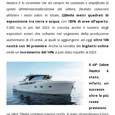
Nautico è lo strumento che da sempre ha sostenuto e amplificato la
spinta all’internazionalizzazione del settore, facendo conoscere
all’estero i nostri valori.
In totale,
220mila metri quadrati di
esposizione tra terra e acqua
, con l’
85% di aree all’aperto
:
5.000 mq in più del 2023. In crescita anche il numero degli
espositori esteri che soltanto nel segmento della produzione
aumentano di 23 unità, ai quali si aggiungono ad oggi
oltre 100
novità con 30 première
. Anche la vendita dei
biglietti online
vede un
incremento del 16%
a pari data rispetto al 2023.
Il
64° Salone
Nautico
è
stato,
infatti, un
successo
oltre le più
rosee
previsioni
:
se oltre 70mila visitatori paiono pochi, è stato straordinario il loro