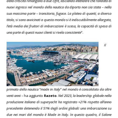
della crescita rimangono a due cifre, lasciando intendere che l’ondata di
nuovi ingressi nel mondo della nautica da diporto non sia stata – nella
sua massima parte – transitoria, fugace. La platea di quanti, a diverso
titolo, si sono avvicinati a questo mondo si è indiscutibilmente allargata,
l’età media dei fruitori di imbarcazioni è scesa, la capacità di spesa di
una parte di questi nuovi clienti si rivela consistente
”.
Il
primato della nautica “made in Italy” nel mondo è consolidato da oltre
venti anni –
ha aggiunto
Razeto
.
Nel 2023, la leadership globale nella
produzione italiana di superyacht ha registrato +21% rispetto all’anno
precedente detenendo il 51% degli ordini globali: una imbarcazione su
due nei mari del mondo è Made in Italy. In questo quadro, il Salone