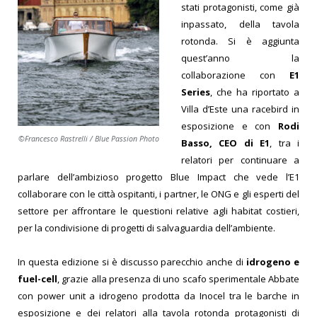
stati protagonisti, come già
inpassato, della tavola
rotonda. Si è aggiunta
quest’anno la
collaborazione con
E1
Series
, che ha riportato a
Villa d’Este una racebird in
esposizione e con
Rodi
©Francesco Rastrelli / Blue Passion Photo
Basso, CEO di E1
, tra i
relatori per continuare a
parlare dell’ambizioso progetto Blue Impact che vede l’E1
collaborare con le città ospitanti, i partner, le ONG e gli esperti del
settore per affrontare le questioni relative agli habitat costieri,
per la condivisione di progetti di salvaguardia dell’ambiente.
In questa edizione si è discusso parecchio anche di
idrogeno e
fuel-cell
, grazie alla presenza di uno scafo sperimentale Abbate
con power unit a idrogeno prodotta da Inocel tra le barche in
esposizione e dei relatori alla tavola rotonda protagonisti di