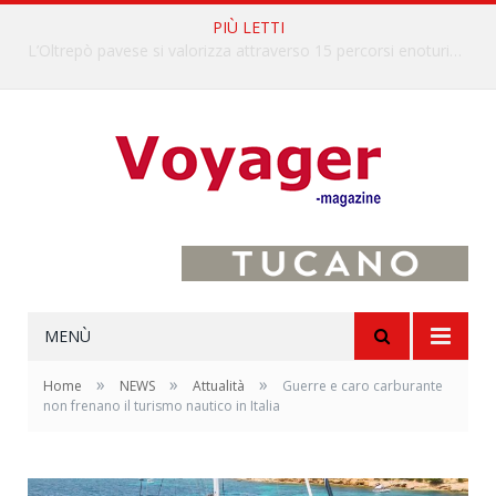
PIÙ LETTI
L’Oltrepò pavese si valorizza attraverso 15 percorsi enoturistici
MENÙ
»
»
»
Home
NEWS
Attualità
Guerre e caro carburante
non frenano il turismo nautico in Italia