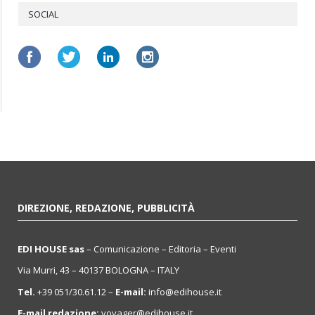
SOCIAL
DIREZIONE, REDAZIONE, PUBBLICITÀ
EDI HOUSE sas
– Comunicazione – Editoria – Eventi
Via Murri, 43 – 40137 BOLOGNA – ITALY
Tel.
+39 051/30.61.12 –
E-mail:
info@edihouse.it
E-mail redazione:
voyager@edihouse.it