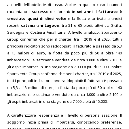
a quelli dell’hotellerie di lusso.
Anche in questo caso i numeri
raccontano il successo del format:
in sei anni il fatturato è
cresciuto quasi di dieci volte
e la flotta è arrivata a undici
recenti
catamarani Lagoon
, tra 51 e 65 piedi, attivi tra Sicilia,
Sardegna e Costiera Amalfitana. A livello analitico, Spartivento
Group conferma che per il charter, tra il 2019 e il 2025, tutti i
principali indicatori sono raddoppiati: il fatturato è passato da 5,3
a 13 milioni di euro, la flotta da poco più di 50 a oltre 140
imbarcazioni, le settimane vendute da circa 1.000 a oltre 2.100 e
gli ospiti imbarcati in una stagione da 7.000 a più di 15.000. Inoltre
Spartivento Group conferma che per il charter, tra il 2019 e il 2025,
tutti i principali indicatori sono raddoppiati: il fatturato è passato
da 5,3 a 13 milioni di euro, la flotta da poco più di 50 a oltre 140
imbarcazioni, le settimane vendute da circa 1.000 a oltre 2.100 e
gli ospiti imbarcati in una stagione da 7.000 a più di 15.000.
A caratterizzare l’esperienza è il livello di personalizzazione. Il
soggiorno inizia prima di imbarcarsi, conoscendo preferenze,
abitudini, esigenze alimentari, aspettative di viaggio. Nasce una