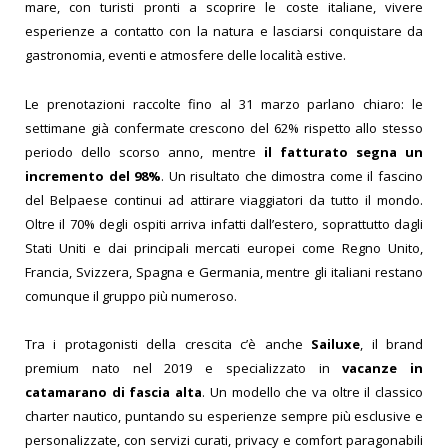
mare, con turisti pronti a scoprire le coste italiane, vivere
esperienze a contatto con la natura e lasciarsi conquistare da
gastronomia, eventi e atmosfere delle località estive.
Le prenotazioni raccolte fino al 31 marzo parlano chiaro: le
settimane già confermate crescono del 62% rispetto allo stesso
periodo dello scorso anno, mentre
il fatturato segna un
incremento del 98%
. Un risultato che dimostra come il fascino
del Belpaese continui ad attirare viaggiatori da tutto il mondo.
Oltre il 70% degli ospiti arriva infatti dall’estero, soprattutto dagli
Stati Uniti e dai principali mercati europei come Regno Unito,
Francia, Svizzera, Spagna e Germania, mentre gli italiani restano
comunque il gruppo più numeroso.
Tra i protagonisti della crescita c’è anche
Sailuxe
, il brand
premium nato nel 2019 e specializzato in
vacanze in
catamarano di fascia alta
. Un modello che va oltre il classico
charter nautico, puntando su esperienze sempre più esclusive e
personalizzate, con servizi curati, privacy e comfort paragonabili