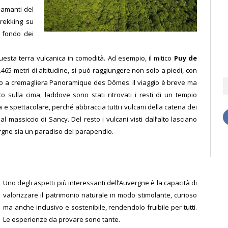
i amanti del
trekking su
l fondo dei
uesta terra vulcanica in comodità. Ad esempio, il mitico
Puy de
.465 metri di altitudine, si può raggiungere non solo a piedi, con
no a cremagliera Panoramique des Dômes. Il viaggio è breve ma
 sulla cima, laddove sono stati ritrovati i resti di un tempio
 e spettacolare, perché abbraccia tutti i vulcani della catena dei
l massiccio di Sancy. Del resto i vulcani visti dall’alto lasciano
rgne sia un paradiso del parapendio.
Uno degli aspetti più interessanti dell’Auvergne è la capacità di
valorizzare il patrimonio naturale in modo stimolante, curioso
ma anche inclusivo e sostenibile, rendendolo fruibile per tutti.
Le esperienze da provare sono tante.