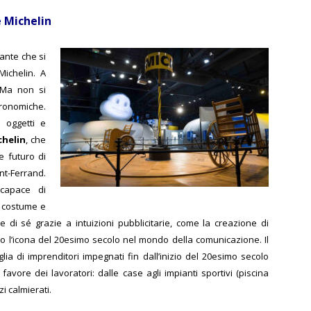
e Michelin
tante che si
ichelin. A
. Ma non si
tronomiche.
 oggetti e
chelin
, che
e futuro di
nt-Ferrand.
capace di
, costume e
 di sé grazie a intuizioni pubblicitarie, come la creazione di
 l’icona del 20esimo secolo nel mondo della comunicazione. Il
a di imprenditori impegnati fin dall’inizio del 20esimo secolo
 favore dei lavoratori: dalle case agli impianti sportivi (piscina
i calmierati.