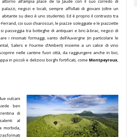
attorno all’ampia place de la Jaude con il suo corredo di
palazzi, negozi e locali, sempre affollati di giovani (oltre un
abitante su dieci è uno studente). Ed è proprio il contrasto tra
rrand, coi suoi chiaroscuri, le piazze soleggiate e le piazzette
ro si passeggia tra botteghe di antiquari e bric-à-brac, negozi di
re i rinomati formaggi, vanto dell’Auvergne (in particolare le
Cantal, Salers e Fourme d’Ambert) insieme a un calice di vino
oprire nelle cantine fuori città, da raggiungere anche in bici,
 in piccoli e deliziosi borghi fortificati, come
Montpeyroux
,
 due vulcani
siede ben
trentina di
salenti al
ea morbida,
 trasformati