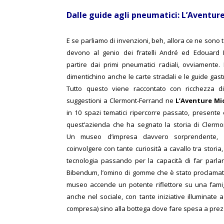
Dalle guide agli pneumatici: L’Aventur
E se parliamo di invenzioni, beh, allora ce ne sono 
devono al genio dei fratelli André ed Edouard M
partire dai primi pneumatici radiali, ovviamente
dimentichino anche le carte stradali e le guide gas
Tutto questo viene raccontato con ricchezza di
suggestioni a Clermont-Ferrand ne
L’Aventure Mi
in 10 spazi tematici ripercorre passato, presente 
quest’azienda che ha segnato la storia di Clermo
Un museo d’impresa davvero sorprendente, 
coinvolgere con tante curiosità a cavallo tra storia
tecnologia passando per la capacità di far parlare
Bibendum, l’omino di gomme che è stato proclamato
museo accende un potente riflettore su una famigli
anche nel sociale, con tante iniziative illuminate a
compresa) sino alla bottega dove fare spesa a prezz