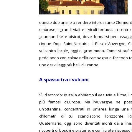
queste due anime a rendere interessante Clermont-Fe
ombrose, i grandi viali e i vicoli tortuosi. In cent
gourmandise e bistrot, dove fermarsi per assaggia
cinque Dop: Saint-Nectaire, il Bleu d’Auvergne, 
vulcanico locale, oggi di gran moda. Come si può sc
pedalando con calma nella campagna e facendo tappa
uno dei villaggi più belli di Francia.
A spasso tra i vulcani
Sì, d’accordo: in Italia abbiamo il Vesuvio e l’Etna, i
più famosi d’Europa. Ma l’Auvergne ne pos
un’ottantina, concentrati in un’area lunga una 
chilometri di cui scandiscono l’orizzonte. Ri
Quaternario, oggi sono diventati monti dalla lin
ricoperti di boschi e praterie, e con i crateri spesso