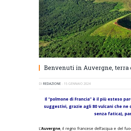
Benvenuti in Auvergne, terra d
DI
REDAZIONE
-
15 GENNAIO 2024
Il “polmone di Francia” è il più esteso p
suggestivi, grazie agli 80 vulcani che ne
senza fatica), p
L’
Auvergne
, il regno francese dell’acqua e del f