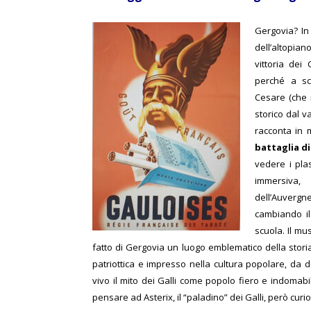
Gergovia? In
dell’altopian
vittoria dei
perché a sc
Cesare (che n
storico dal v
racconta in 
battaglia d
vedere i pla
immersiva,
dell’Auvergn
cambiando il
scuola. Il mu
fatto di Gergovia un luogo emblematico della stori
patriottica e impresso nella cultura popolare, da 
vivo il mito dei Galli come popolo fiero e indomab
pensare ad Asterix, il “paladino” dei Galli, però cur