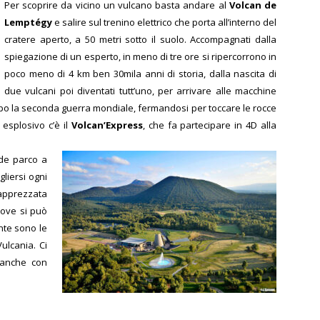
Per scoprire da vicino un vulcano basta andare al
Volcan de
Lemptégy
e salire sul trenino elettrico che porta all’interno del
cratere aperto, a 50 metri sotto il suolo.
Accompagnati dalla
spiegazione di un esperto, in meno di tre ore si ripercorrono in
poco meno di 4 km ben 30mila anni di storia, dalla nascita di
due vulcani poi diventati tutt’uno, per arrivare alle macchine
opo la seconda guerra mondiale, fermandosi per toccare le rocce
 esplosivo c’è il
Volcan’Express
, che fa partecipare in 4D alla
nde parco a
gliersi ogni
 apprezzata
 dove si può
nte sono le
ulcania. Ci
 (anche con