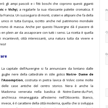
rò gli ampi pascoli e i fitti boschi che coprono questi giganti
vic
e
Vichy
), a regalarle la sua rilassante palette cromatica. Il
P
la Francia. Un susseguirsi di monti, crateri e altipiani che fa della
 unico in tutta Europa, iscritto anche nel patrimonio mondiale
turismo di massa.
Anche per questo l’Auvergne dà il piacere di
C
n plein air da assaporare con tutti i sensi. La ricetta è quella
i incantevoli, città interessanti, una natura tutta da vivere e
resi!
E
rare
La capitale dell’Auvergne si fa annunciare da lontano dalle
guglie nere della cattedrale in stile gotico
Notre- Dame de
l’Assomption
, costruita in pietra lavica di Volvic come molte
delle case antiche del centro storico. Nera è anche la
Madonna venerata nella basilica di Notre-Dame-du-Port,
anch’essa rimaneggiata all’esterno nell’Ottocento. Bianco,
invece, è il carattere della città moderna, quella che si sviluppa