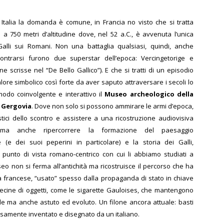
 Italia la domanda è comune, in Francia no visto che si tratta
o a 750 metri d’altitudine dove, nel 52 a.C., è avvenuta l’unica
 Galli sui Romani. Non una battaglia qualsiasi, quindi, anche
ontrarsi furono due superstar dell’epoca: Vercingetorige e
e scrisse nel “De Bello Gallico”). E che si tratti di un episodio
alore simbolico così forte da aver saputo attraversare i secoli lo
modo coinvolgente e interattivo il
Museo archeologico della
i Gergovia
. Dove non solo si possono ammirare le armi d’epoca,
stici dello scontro e assistere a una ricostruzione audiovisiva
 ma anche ripercorrere la formazione del paesaggio
e (e dei suoi peperini in particolare) e la storia dei Galli,
 punto di vista romano-centrico con cui li abbiamo studiati a
seo non si ferma all’antichità ma ricostruisce il percorso che ha
a francese, “usato” spesso dalla propaganda di stato in chiave
decine di oggetti, come le sigarette Gauloises, che mantengono
ile ma anche astuto ed evoluto. Un filone ancora attuale: basti
iosamente inventato e disegnato da un italiano.