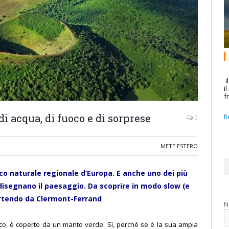
I
i
f
i acqua, di fuoco e di sorprese
R
0
METE ESTERO
arco naturale regionale d’Europa. E anche uno dei più
 disegnano il paesaggio. Da scoprire in modo slow (e
artendo da Clermont-Ferrand
N
uoco, è coperto da un manto verde. Sì, perché se è la sua ampia