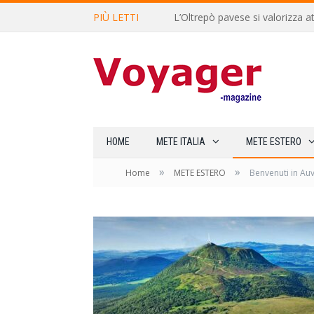
PIÙ LETTI
L’Oltrepò pavese si valorizza at
HOME
METE ITALIA
METE ESTERO
»
»
Home
METE ESTERO
Benvenuti in Auv