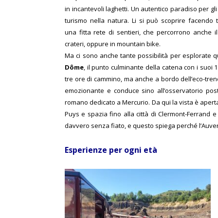
in incantevoli laghetti. Un autentico paradiso per gl
turismo nella natura. Li si può scoprire facendo 
una fitta rete di sentieri, che percorrono anche i
crateri, oppure in mountain bike.
Ma ci sono anche tante possibilità per esplorate q
Dôme
, il punto culminante della catena con i suoi 1
tre ore di cammino, ma anche a bordo dell’eco-tre
emozionante e conduce sino all’osservatorio posto
romano dedicato a Mercurio. Da qui la vista è aperta
Puys e spazia fino alla città di Clermont-Ferrand e a
davvero senza fiato, e questo spiega perché l’Auve
Esperienze per ogni età